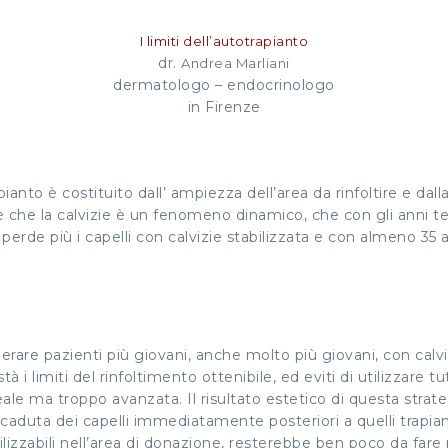
I limiti dell’autotrapianto
dr.
Andrea Marliani
dermatologo – endocrinologo
in Firenze
ianto è costituito dall’ ampiezza dell’area da rinfoltire e dalla
, è che la calvizie è un fenomeno dinamico, che con gli anni t
erde più i capelli con calvizie stabilizzata e con almeno 35 a
operare pazienti più giovani, anche molto più giovani, con calv
 limiti del rinfoltimento ottenibile, ed eviti di utilizzare tutt
ale ma troppo avanzata. Il risultato estetico di questa strat
la caduta dei capelli immediatamente posteriori a quelli trapi
ilizzabili nell’area di donazione, resterebbe ben poco da fare 