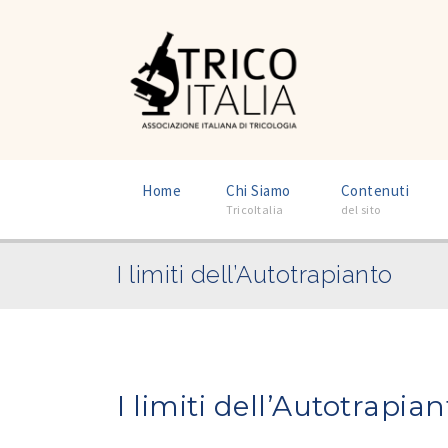
–
–
Home
Chi Siamo
Contenuti
TricoItalia
del sito
I limiti dell’Autotrapianto
I limiti dell’Autotrapian