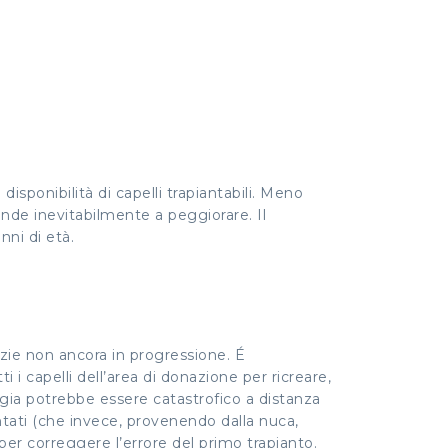
 disponibilità di capelli trapiantabili. Meno
ende inevitabilmente a peggiorare. Il
nni di età.
izie non ancora in progressione. É
i i capelli dell’area di donazione per ricreare,
egia potrebbe essere catastrofico a distanza
antati (che invece, provenendo dalla nuca,
per correggere l’errore del primo trapianto.