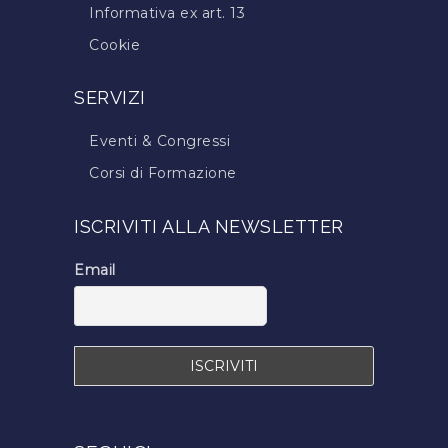
Informativa ex art. 13
Cookie
SERVIZI
Eventi & Congressi
Corsi di Formazione
Trova il Tecnico Tricologo
ISCRIVITI ALLA NEWSLETTER
Iscrizione a TricoItalia
Blog Calvizie
Email
Calvizie.net