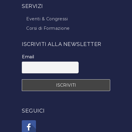
SERVIZI
Eventi & Congressi
Corsi di Formazione
Trova il Tecnico Tricologo
ISCRIVITI ALLA NEWSLETTER
Iscrizione a TricoItalia
Blog Calvizie
Email
Calvizie.net
SEGUICI