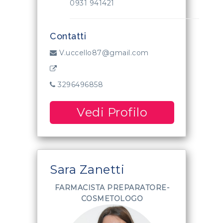
0931 941421
Contatti
V.uccello87@gmail.com
3296496858
Vedi Profilo
Sara Zanetti
FARMACISTA PREPARATORE-
COSMETOLOGO