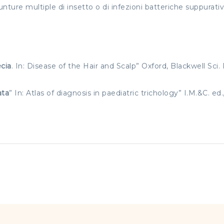
unture multiple di insetto o di infezioni batteriche suppurativ
cia
. In: Disease of the Hair and Scalp” Oxford, Blackwell Sci.
ata
” In: Atlas of diagnosis in paediatric trichology” I.M.&C. ed.