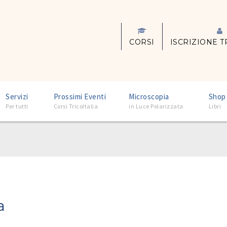
CORSI
ISCRIZIONE T
–
–
–
Servizi
Prossimi Eventi
Microscopia
Shop
Per tutti
Corsi TricoItalia
in Luce Polarizzata
Libri
a