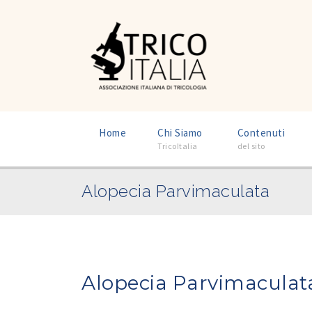
–
–
Home
Chi Siamo
Contenuti
TricoItalia
del sito
Alopecia Parvimaculata
Alopecia Parvimaculat