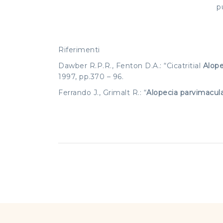
p
Riferimenti
Dawber R.P.R., Fenton D.A.: “Cicatritial
Alope
1997, pp.370 – 96.
Ferrando J., Grimalt R.: “
Alopecia parvimacul