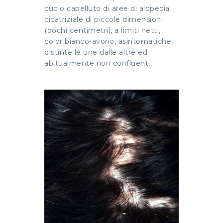
cuoio capelluto di aree di alopecia
cicatriziale di piccole dimensioni
(pochi centimetri), a limiti netti,
color bianco-avorio, asintomatiche,
distinte le une dalle altre ed
abitualmente non confluenti.