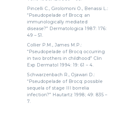
Pincelli C., Girolomoni O., Benassi L.:
“Pseudopelade of Brocq: an
immunologically mediated
disease?” Dermatologica 1987: 176:
49 – 51.
Collier P.M., James M.P.:
“Pseudopelade of Brocq occurring
in two brothers in childhood” Clin
Exp Dermatol 1994: 19: 61 – 4.
Schwarzenbach R., Ojawari D.:
“Pseudopelade of Brocq: possible
sequela of stage III borrelia
infection?” Hautartz 1998; 49: 835 –
7.