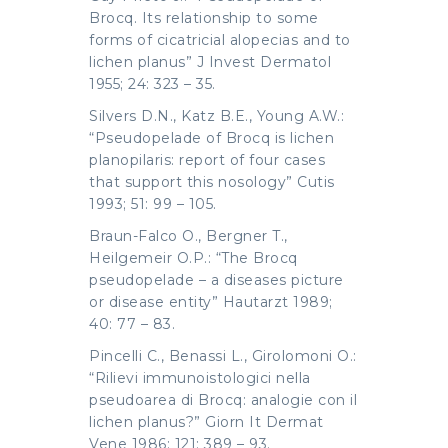
Brocq. Its relationship to some
forms of cicatricial alopecias and to
lichen planus” J Invest Dermatol
1955; 24: 323 – 35.
Silvers D.N., Katz B.E., Young A.W.:
“Pseudopelade of Brocq is lichen
planopilaris: report of four cases
that support this nosology” Cutis
1993; 51: 99 – 105.
Braun-Falco O., Bergner T.,
Heilgemeir O.P.: “The Brocq
pseudopelade – a diseases picture
or disease entity” Hautarzt 1989;
40: 77 – 83.
Pincelli C., Benassi L., Girolomoni O.:
“Rilievi immunoistologici nella
pseudoarea di Brocq: analogie con il
lichen planus?” Giorn It Dermat
Vene 1986; 121; 389 – 93.