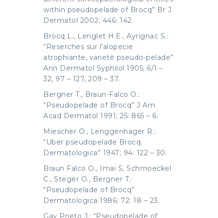
within pseudopelade of Brocq” Br J
Dermatol 2002; 446: 142.
Brocq L., Lenglet H.E., Ayrignac S.:
“Reserches sur l’alopecie
atrophiante, varietè pseudo-pelade”
Ann Dermatol Syphilol 1905; 6/1 –
32, 97 – 127, 209 – 37.
Bergner T., Braun-Falco O.:
“Pseudopelade of Brocq” J Am
Acad Dermatol 1991; 25: 865 – 6.
Miescher O., Lenggenhager R.:
“Uber pseudopelade Brocq.
Dermatologica” 1947; 94: 122 – 30.
Braun Falco O., Imai S, Schmoeckel
C., Steger O., Bergner T.:
“Pseudopelade of Brocq”
Dermatologica 1986; 72: 18 – 23.
Gay Prieto J.: “Pseudopelade of