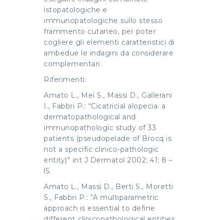
istopatologiche e
immunopatologiche sullo stesso
frammento cutaneo, per poter
cogliere gli elementi caratteristici di
ambedue le indagini da considerare
complementari.
Riferimenti:
Amato L., Mei S., Massi D., Gallerani
I., Fabbri P.: “Cicatricial alopecia: a
dermatopathological and
immunopathologic study of 33
patients (pseudopelade of Brocq is
not a specific clinico-pathologic
entity)” int J Dermatol 2002; 41; 8 –
l5.
Amato L., Massi D., Berti S., Moretti
S., Fabbri P.: “A multiparametric
approach is essential to define
different clinicopathological entities