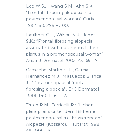
Lee W.S., Hwang S.M., Ahn S.K.:
“Frontal fibrosing alopecia in a
postmenopausal woman” Cutis
1997; 60: 299 – 300.
Faulkner C.F., Wilson N.J., Jones
S.K.: “Frontal fibrosing alopecia
associated with cutaneous lichen
planus in a premenopausal woman”
Austr J Dermatol 2002: 43: 65 – 7.
Camacho-Martinez F., Garcia-
Hernandez M.J., Mazuecos BIanca
J.: “Postmenopausal frontal
fibrosing alopecia”. Br J Dermatol
1999; 140: 1 181 – 2.
Trueb R.M., Torricelli R.: “Lichen
planopilaris unter dem Bild emer
postmenopausalen fibrosierenden”
Alopezie (Kossard). Hautarzt 1998;
49: 388 – 91.