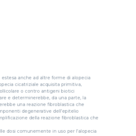
estesa anche ad altre forme di alopecia
pecia cicatriziale acquisita primitiva,
llicolare o contro antigeni biotici
olare e determinerebbe, da una parte, la
olerebbe una reazione fibroblastica che
mponenti degenerative dell’epitelio
plificazione della reazione fibroblastica che
e alle dosi comunemente in uso per l’alopecia