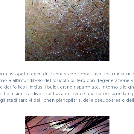
me istopatologico di lesioni recenti mostrava una miniaturizzazi
o e all’infundibolo del follicolo pilifero con degenerazione va
sse dei follicoli, inclusi i bulbi, erano risparmiate. Intorno al
si. Le lesioni tardive mostravano invece una fibrosi lamellare
degli stadi tardivi del lichen planopilaris, della pseudoarea o d