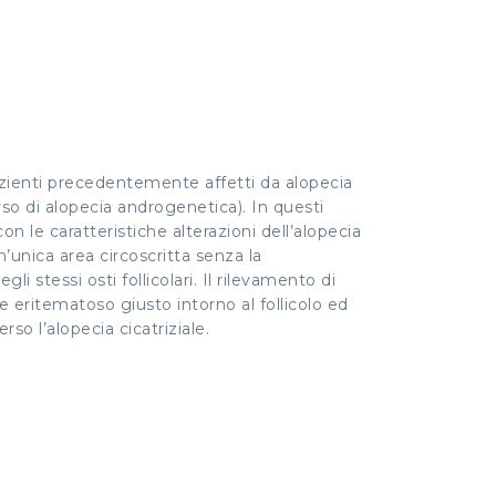
pazienti precedentemente affetti da alopecia
rso di alopecia androgenetica). In questi
n le caratteristiche alterazioni dell’alopecia
n’unica area circoscritta senza la
i stessi osti follicolari. Il rilevamento di
e eritematoso giusto intorno al follicolo ed
so l’alopecia cicatriziale.