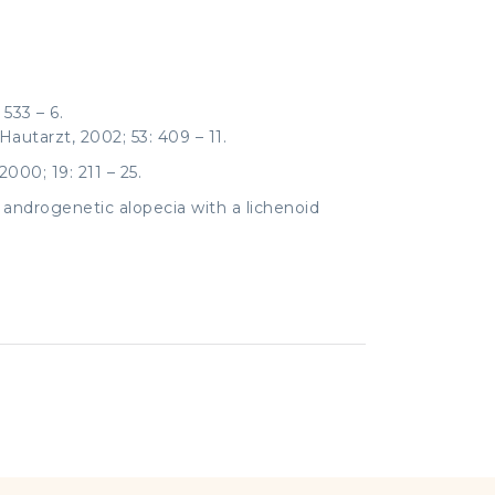
533 – 6.
autarzt, 2002; 53: 409 – 11.
000; 19: 211 – 25.
or androgenetic alopecia with a lichenoid