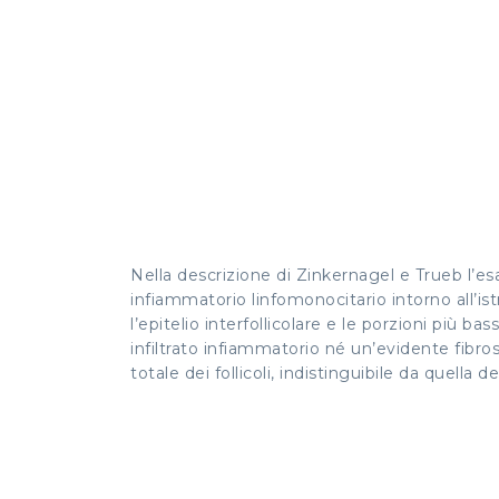
Nella descrizione di Zinkernagel e Trueb l’esa
infiammatorio linfomonocitario intorno all’istm
l’epitelio interfollicolare e le porzioni più ba
infiltrato infiammatorio né un’evidente fibro
totale dei follicoli, indistinguibile da quella 