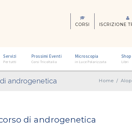
CORSI
ISCRIZIONE T
–
–
–
Servizi
Prossimi Eventi
Microscopia
Shop
Per tutti
Corsi TricoItalia
in Luce Polarizzata
Libri
o di androgenetica
Home
/
Alop
n corso di androgenetica