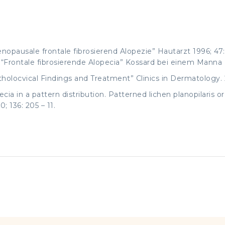
opausale frontale fibrosierend Alopezie” Hautarzt 1996; 47: 
 “Frontale fibrosierende Alopecia” Kossard bei einem Manna H
Patholocvical Findings and Treatment” Clinics in Dermatology. 2
ecia in a pattern distribution. Patterned lichen planopilaris 
 136: 205 – 11.