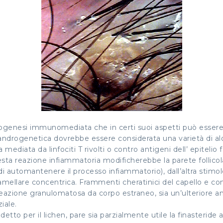
genesi immunomediata che in certi suoi aspetti può essere 
di androgenetica dovrebbe essere considerata una varietà di alo
diata da linfociti T rivolti o contro antigeni dell’ epitelio fo
Questa reazione infiammatoria modificherebbe la parete follic
 di automantenere il processo infiammatorio), dall’altra stim
amellare concentrica. Frammenti cheratinici del capello e co
reazione granulomatosa da corpo estraneo, sia un’ulteriore am
iale.
detto per il lichen, pare sia parzialmente utile la finasterid