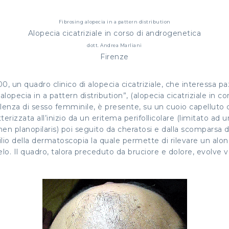
Fibrosing alopecia in a pattern distribution
Alopecia cicatriziale in corso di androgenetica
dott. Andrea Marliani
Firenze
0, un quadro clinico di alopecia cicatriziale, che interessa 
pecia in a pattern distribution”, (alopecia cicatriziale in co
lenza di sesso femminile, è presente, su un cuoio capelluto co
erizzata all’inizio da un eritema perifollicolare (limitato ad u
hen planopilaris) poi seguito da cheratosi e dalla scomparsa degl
ilio della dermatoscopia la quale permette di rilevare un alon
. Il quadro, talora preceduto da bruciore e dolore, evolve ver