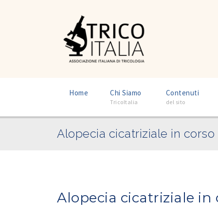
–
–
Home
Chi Siamo
Contenuti
TricoItalia
del sito
Alopecia cicatriziale in cors
Alopecia cicatriziale i