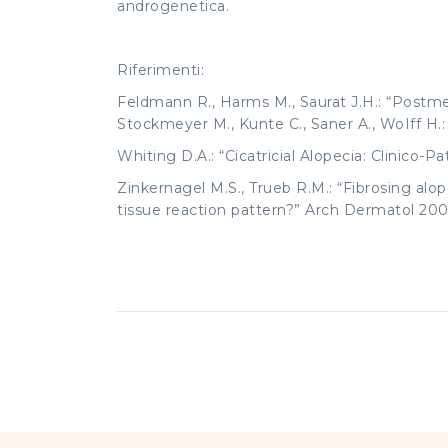
androgenetica.
Riferimenti:
Feldmann R., Harms M., Saurat J.H.: “Postmen
Stockmeyer M., Kunte C., Saner A., WoIff H.:
Whiting D.A.: “Cicatricial Alopecia: Clinico-
Zinkernagel M.S., Trueb R.M.: “Fibrosing alop
tissue reaction pattern?” Arch Dermatol 2000;