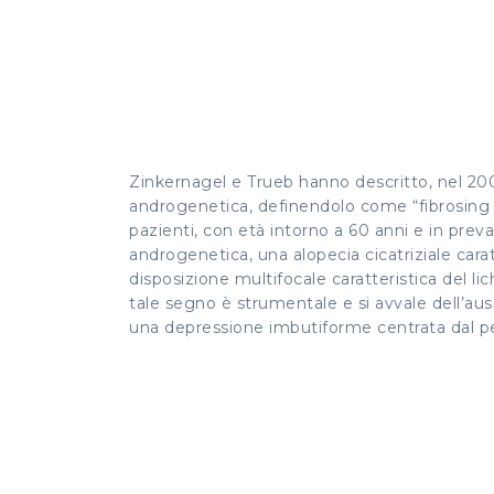
Zinkernagel e Trueb hanno descritto, nel 200
androgenetica, definendolo come “fibrosing alo
pazienti, con età intorno a 60 anni e in preva
androgenetica, una alopecia cicatriziale caratt
disposizione multifocale caratteristica del lic
tale segno è strumentale e si avvale dell’aus
una depressione imbutiforme centrata dal pelo