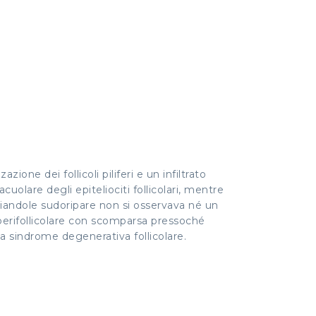
one dei follicoli piliferi e un infiltrato
cuolare degli epiteliociti follicolari, mentre
le ghiandole sudoripare non si osservava né un
 perifollicolare con scomparsa pressoché
ella sindrome degenerativa follicolare.