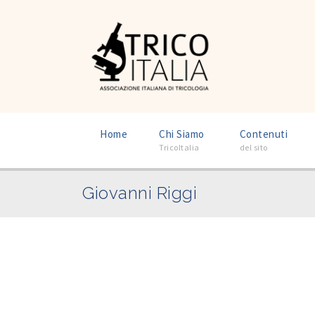
–
–
Home
Chi Siamo
Contenuti
TricoItalia
del sito
Giovanni Riggi