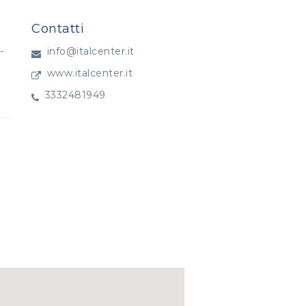
Contatti
-
info@italcenter.it
www.italcenter.it
3332481949