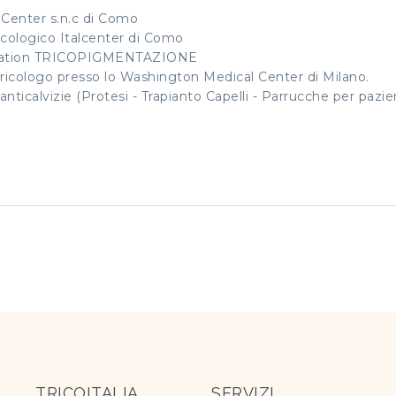
o Center s.n.c di Como
ricologico Italcenter di Como
entation TRICOPIGMENTAZIONE
ricologo presso lo Washington Medical Center di Milano.
nticalvizie (Protesi - Trapianto Capelli - Parrucche per pazie
TRICOITALIA
SERVIZI