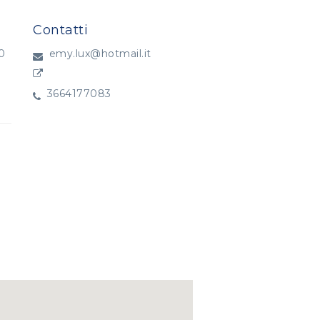
Contatti
0
emy.lux@hotmail.it
a
3664177083