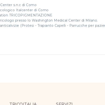
o Center s.n.c di Como
ricologico Italcenter di Como
entation TRICOPIGMENTAZIONE
ricologo presso lo Washington Medical Center di Milano.
nticalvizie (Protesi - Trapianto Capelli - Parrucche per pazie
TRICOITALIA
SERVIZI