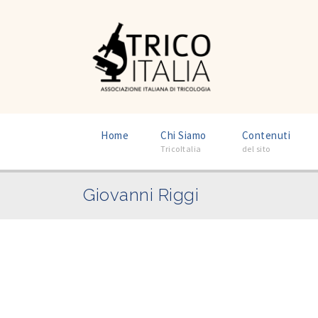
–
–
Home
Chi Siamo
Contenuti
TricoItalia
del sito
Giovanni Riggi