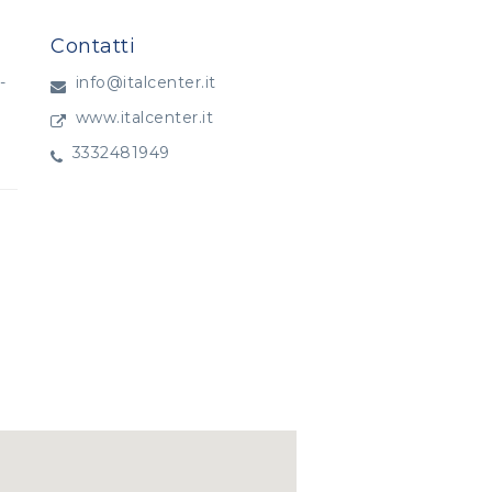
Contatti
-
info@italcenter.it
www.italcenter.it
3332481949