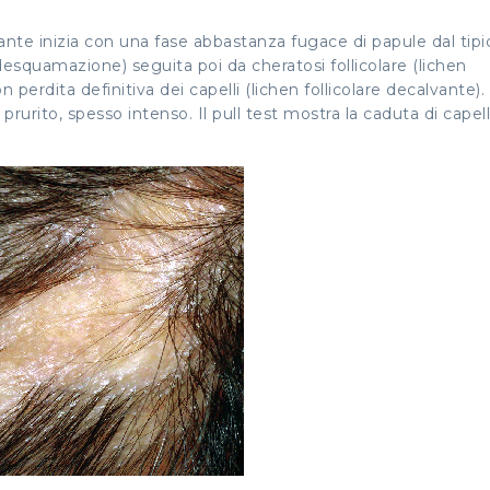
lvante inizia con una fase abbastanza fugace di papule dal tipi
e desquamazione) seguita poi da cheratosi follicolare (
lichen
on perdita definitiva dei capelli (
lichen follicolare decalvante
).
urito, spesso intenso. Il pull test mostra la caduta di capelli