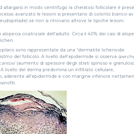
 allargarsi in modo centrifugo la cheratosi follicolare è prese
ocesso avanzato le lesioni si presentano di colorito bianco-av
seudopelade
) se non si ritrovano altrove le tipiche lesioni
lopecia cicatriziale dell’adulto. Circa il 40% dei casi di alope
lichen.
opilaris sono rappresentate da una “dermatite lichenoide
’istmo del follicolo. A livello dell’epidermide si osserva
iperche
cantosi
(aumento di spessore degli strati spinoso e granuloso
A livello del derma predomina un infiltrato cellulare,
o, aderente all’epidermide e con margine inferiore nettame
inofili.