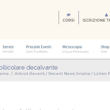
CORSI
ISCRIZIONE T
–
–
–
Servizi
Prossimi Eventi
Microscopia
Shop
Per tutti
Corsi TricoItalia
in Luce Polarizzata
Libri
follicolare decalvante
ome
/
Articoli Recenti
/
Recent News Sinistra
/
Lichen P