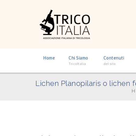
–
–
Home
Chi Siamo
Contenuti
TricoItalia
del sito
Lichen Planopilaris o lichen 
H