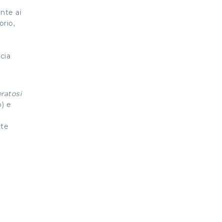
nte ai
orio,
cia
ratosi
) e
nte