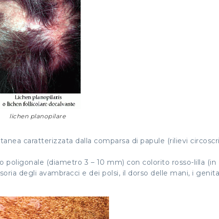
lichen planopilare
anea caratterizzata dalla comparsa di papule (rilievi circoscri
poligonale (diametro 3 – 10 mm) con colorito rosso-lilla (in
oria degli avambracci e dei polsi, il dorso delle mani, i genitali