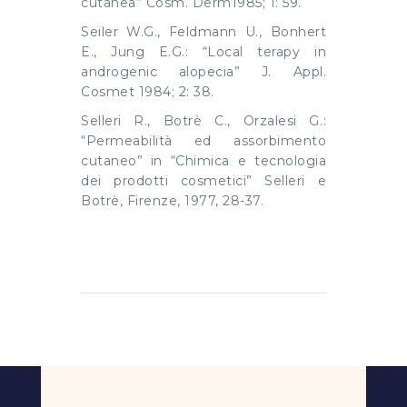
cutanea” Cosm. Derm1985; 1: 59.
Seiler W.G., Feldmann U., Bonhert
E., Jung E.G.: “Local terapy in
androgenic alopecia” J. Appl.
Cosmet 1984; 2: 38.
Selleri R., Botrè C., Orzalesi G.:
“Permeabilità ed assorbimento
cutaneo” in “Chimica e tecnologia
dei prodotti cosmetici” Selleri e
Botrè, Firenze, 1977, 28-37.