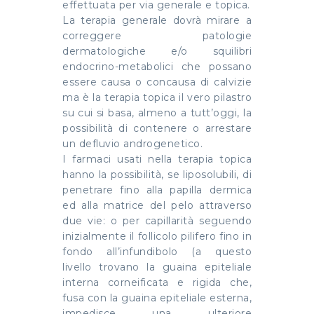
effettuata per via generale e topica.
La terapia generale dovrà mirare a
correggere patologie
dermatologiche e/o squilibri
endocrino-metabolici che possano
essere causa o concausa di calvizie
ma è la terapia topica il vero pilastro
su cui si basa, almeno a tutt’oggi, la
possibilità di contenere o arrestare
un defluvio androgenetico.
I farmaci usati nella terapia topica
hanno la possibilità, se liposolubili, di
penetrare fino alla papilla dermica
ed alla matrice del pelo attraverso
due vie: o per capillarità seguendo
inizialmente il follicolo pilifero fino in
fondo all’infundibolo (a questo
livello trovano la guaina epiteliale
interna corneificata e rigida che,
fusa con la guaina epiteliale esterna,
impedisce una ulteriore