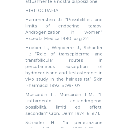
attualmente a nostra disposizione.
BIBLIOGRAFIA
Hammerstein J.: “Possibilities and
limits of endocrine terapy.
Androgenization in women”
Excepta Medica 1980; pag 221.
Hueber F., Weppierre J., Schaefer
H.: “Role of transepidermal and
transfollicular routes in
percutaneous absorption of
hydrocortisone and testosterone: in
vivo study in the hairless rat” Skin
Pharmacol 1992; 5 :99-107.
Muscardin L., Muscardin L.M.: “Il
trattamento antiandrogeno:
possibilità, limiti ed effetti
secondari” Cron. Derm 1974; 6: 871.
Schaefer H.: “la penetrazione