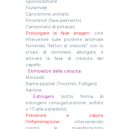
Spironolattone
Flutamide
Ciproterone acetato
Fitosteroli (Saw palmetto)
Canreonato di potassio
Prolungare la fase anagen:
cioè
intervenire sulle proteine anomale
fornendo “fattori di crescita” con lo
scopo di stimolare, allungare e
attivare la fase di crescita del
capello:
· Stimolatori della crescita:
Minoxidil
Rame-peptidi (Tricomin, Folligen)
Xantine
· Estrogeni
(sotto forma di
estrogeni coniugati,estrone solfato
o 17-alfa-estradiolo)
Prevenire e ridurre
l’infiammazione:
intervenendo
contro le manifestazioni