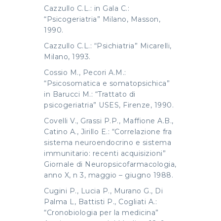
Cazzullo C.L.: in Gala C.:
“Psicogeriatria” Milano, Masson,
1990.
Cazzullo C.L.: “Psichiatria” Micarelli,
Milano, 1993.
Cossio M., Pecori A.M.:
“Psicosomatica e somatopsichica”
in Barucci M.: “Trattato di
psicogeriatria” USES, Firenze, 1990.
Covelli V., Grassi P.P., Maffione A.B.,
Catino A., Jirillo E.: “Correlazione fra
sistema neuroendocrino e sistema
immunitario: recenti acquisizioni”
Giornale di Neuropsicofarmacologia,
anno X, n 3, maggio – giugno 1988.
Cugini P., Lucia P., Murano G., Di
Palma L, Battisti P., Cogliati A.:
“Cronobiologia per la medicina”