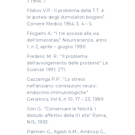
J 1946; 7.
Filatov V.P.: Il problema della T.T. e
le ipotesi degli stimolatori biogeni”
Corriere Medico 1954; 3: 4 – 5.
Filogami A.: “I tre accessi alla via
dell’omeostasi” Neuroscienze, anno
1, n 2, aprile – giugno 1990.
Frederic M. R.: “Il problema
dell’avvolgimento delle proteine” Le
Scienze 1991; 271.
Gazzaniga P.P.: “Lo stress
nell’anziano: correlazioni neuro-
endocrino-immunologiche”
Geriatrics, Vol 6, n 10, 17 – 23, 1989.
Gori G.: “Conservare la felicità. I
disturbi affettivi della III età” Roma,
NIS, 1993.
Palmieri G., Agrati A.M., Ambrosi G.,