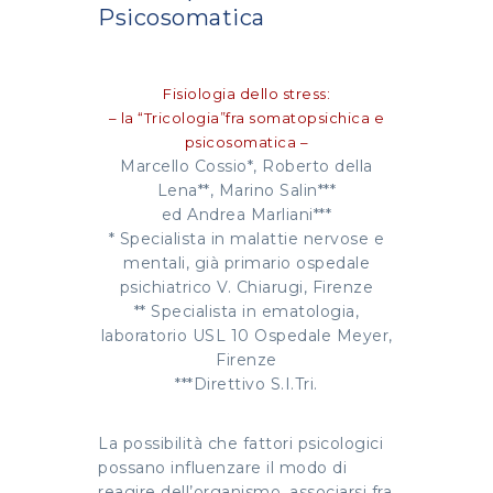
Psicosomatica
Fisiologia dello stress:
– la “Tricologia”fra somatopsichica e
psicosomatica –
Marcello Cossio*, Roberto della
Lena**, Marino Salin***
ed Andrea Marliani***
* Specialista in malattie nervose e
mentali, già primario ospedale
psichiatrico V. Chiarugi, Firenze
** Specialista in ematologia,
laboratorio USL 10 Ospedale Meyer,
Firenze
***Direttivo S.I.Tri.
La possibilità che fattori psicologici
possano influenzare il modo di
reagire dell’organismo, associarsi fra