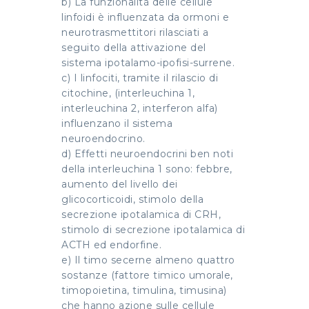
b) La funzionalità delle cellule
linfoidi è influenzata da ormoni e
neurotrasmettitori rilasciati a
seguito della attivazione del
sistema ipotalamo-ipofisi-surrene.
c) I linfociti, tramite il rilascio di
citochine, (interleuchina 1,
interleuchina 2, interferon alfa)
influenzano il sistema
neuroendocrino.
d) Effetti neuroendocrini ben noti
della interleuchina 1 sono: febbre,
aumento del livello dei
glicocorticoidi, stimolo della
secrezione ipotalamica di CRH,
stimolo di secrezione ipotalamica di
ACTH ed endorfine.
e) Il timo secerne almeno quattro
sostanze (fattore timico umorale,
timopoietina, timulina, timusina)
che hanno azione sulle cellule