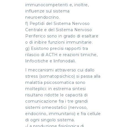
immunocompetenti e, inoltre,
influenze sul sistema
neuroendocrino.
f) Peptidi del Sistema Nervoso
Centrale e del Sistema Nervoso
Periferico sono in grado di esaltare
o di inibire funzioni immunitarie.
g) Esistono precisi rapporti tra
rilascio di ACTH e reazioni timiche,
linfocitiche e linfonodali.
I meccanismi attraverso cui dallo
stress (somatopsichico) si passa alla
malattia psicosomatica sono
molteplici: in estrema sintesi
risultano ridotte le capacità di
comunicazione fra i tre grandi
sistemi omeostatici (nervoso,
endocrino, immunitario) e fra cellule
di ogni singolo sistema.
-La produzione fisiologica di