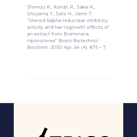
Shimizu K., Kondo R., Sakai K.,
Shoyama Y., Sato H., Ueno T.:
“Steroid 5alpha-reductase inhibitory
activity and hair regrowth effects of
an extract from Boehmeria
nipononivea” Biosci Biotechnol
Biochem. 2000 Apr; 64 (4): 875 – 7.