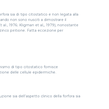
fora sia di tipo citostatico e non legata alla
ndo non sono riusciti a dimostrare il
 al., 1976; Kligman et al,, 1979), nonostante
o zinco piritione. Fatta eccezione per
ismo di tipo citostatico fornisce
zione delle cellule epidermiche.
one sia dell’aspetto clinico della forfora sia