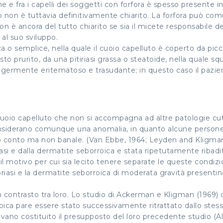
 e fra i capelli dei soggetti con forfora è spesso presente i
co non è tuttavia definitivamente chiarito. La forfora può c
on è ancora del tutto chiarito se sia il micete responsabile del
 al suo sviluppo.
a o semplice, nella quale il cuoio capelluto è coperto da picc
to prurito, da una pitiriasi grassa o steatoide, nella quale s
ggermente eritematoso e trasudante; in questo caso il pazient
uoio capelluto che non si accompagna ad altre patologie cu
 la considerano comunque una anomalia, in quanto alcune pers
o conto ma non banale. (Van Ebbe, 1964; Leyden and Kligman
riasi e dalla dermatite seborroica e stata ripetutamente ribadit
 motivo per cui sia lecito tenere separate le queste condizio
iasi e la dermatite seborroica di moderata gravità presentino as
 in contrasto tra loro. Lo studio di Ackerman e Kligman (1969) 
roica pare essere stato successivamente ritrattato dallo stesso
vevano costituito il presupposto del loro precedente studio (