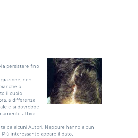
ia persistere fino
igrazione, non
 bianche o
to il cuoio
ora, a differenza
male e si dovrebbe
gicamente attive
ita da alcuni Autori. Neppure hanno alcun
 Più interessante appare il dato,