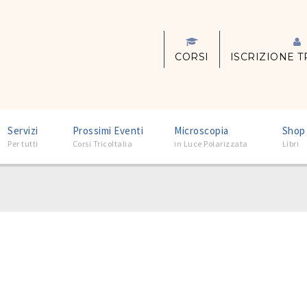
CORSI
ISCRIZIONE T
–
–
–
Servizi
Prossimi Eventi
Microscopia
Shop
Per tutti
Corsi TricoItalia
in Luce Polarizzata
Libri