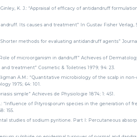
inley, K. J.: “Appraisal of efficacy of antidandruff formulati
Dandruff. Its causes and treatment” In Gustav Fisher Verlag,
: “Shorter methods for evaluating antidandruff agents” Journa
 “Role of microorganism in dandruff” Achieves of Dermatology
 and treatment” Cosmetic & Toiletries 1979; 94: 23.
 Kligman A.M.: “Quantitative microbiology of the scalp in non
logy 1975; 64: 101.
iasis simple” Achieves de Physiologie 1874; 1: 451.
: “Influence of Pityrosporum species in the generation of fre
8: 155.
ntal studies of sodium pyritione. Part I: Percutaneous absor
elenium sulphide on epidermal turnover of normal and dandraf