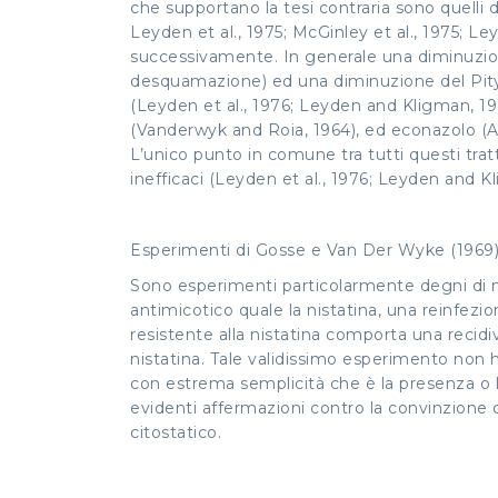
che supportano la tesi contraria sono quelli
Leyden et al., 1975; McGinley et al., 1975; L
successivamente. In generale una diminuzione
desquamazione) ed una diminuzione del Pityr
(Leyden et al., 1976; Leyden and Kligman, 1979
(Vanderwyk and Roia, 1964), ed econazolo (
L’unico punto in comune tra tutti questi tra
inefficaci (Leyden et al., 1976; Leyden and K
Esperimenti di Gosse e Van Der Wyke (1969
Sono esperimenti particolarmente degni di 
antimicotico quale la nistatina, una reinfez
resistente alla nistatina comporta una recid
nistatina. Tale validissimo esperimento non 
con estrema semplicità che è la presenza o l
evidenti affermazioni contro la convinzione
citostatico.