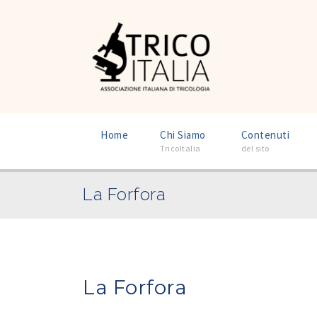
–
–
Home
Chi Siamo
Contenuti
TricoItalia
del sito
La Forfora
La Forfora