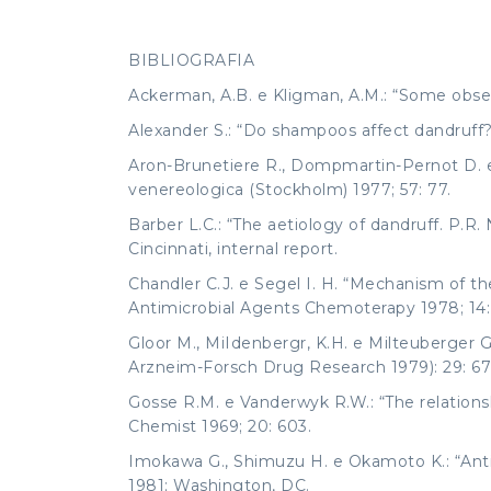
BIBLIOGRAFIA
Ackerman, A.B. e Kligman, A.M.: “Some observ
Alexander S.: “Do shampoos affect dandruff?”
Aron-Brunetiere R., Dompmartin-Pernot D. e D
venereologica (Stockholm) 1977; 57: 77.
Barber L.C.: “The aetiology of dandruff. P.R
Cincinnati, internal report.
Chandler C.J. e Segel I. H. “Mechanism of th
Antimicrobial Agents Chemoterapy 1978; 14: 
Gloor M., MiIdenbergr, K.H. e Milteuberger G.
Arzneim-Forsch Drug Research 1979): 29: 67
Gosse R.M. e Vanderwyk R.W.: “The relationsh
Chemist 1969; 20: 603.
Imokawa G., Shimuzu H. e Okamoto K.: “Anti
1981; Washington, DC.