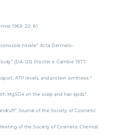
mist 1969; 20: 81.
 econozole nitrate” Acta Dermato-
 study” (DA-125) Procter e Gambie 1977,
sport, ATP levels, and protein svnthesis.”
with MgSO4 on the scalp and hair lipids”
andruff” Journal of the Society of Cosmetic
Meeting of the Society of Cosmetic Chemist