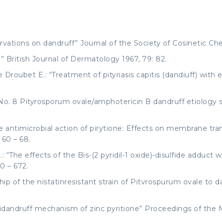
ations on dandruff” Journal of the Society of Cosinetic Che
 British Journal of Dermatology 1967, 79: 82.
roubet E.: “Treatment of pityriasis capitis (dandiuff) with
. No. 8 Pityrosporum ovale/amphotericin B dandruff etiology
e antimicrobial action of pirytione: Effects on membrane tran
60 – 68.
: “The effects of the Bis-(2 pyridil-1 oxide)-disulfide adduct 
0 – 672.
ip of the nistatinresistant strain of Pitvrospurum ovale to d
dandruff mechanism of zinc pyritione” Proceedings of the 