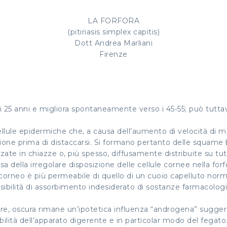
LA FORFORA
(pitiriasis simplex capitis)
Dott Andrea Marliani
Firenze
i 25 anni e migliora spontaneamente verso i 45-55; può tuttav
ellule epidermiche che, a causa dell’aumento di velocità di m
one prima di distaccarsi. Si formano pertanto delle squame
zzate in chiazze o, più spesso, diffusamente distribuite su tut
sa della irregolare disposizione delle cellule cornee nella forf
corneo è più permeabile di quello di un cuoio capelluto nor
sibilità di assorbimento indesiderato di sostanze farmacolo
are, oscura rimane un’ipotetica influenza “androgena” sugger
lità dell’apparato digerente e in particolar modo del fegato.