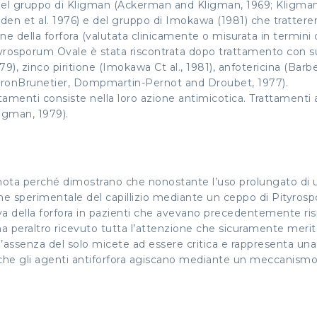
 del gruppo di Kligman (Ackerman and Kligman, 1969; Kligman 
eyden et al. 1976) e del gruppo di Imokawa (1981) che tratter
 della forfora (valutata clinicamente o misurata in termini 
osporum Ovale è stata riscontrata dopo trattamento con sul
), zinco piritione (Imokawa Ct al., 1981), anfotericina (Barber
AronBrunetier, Dompmartin-Pernot and Droubet, 1977).
ttamenti consiste nella loro azione antimicotica. Trattament
ligman, 1979).
)
nota perché dimostrano che nonostante l’uso prolungato di
ione sperimentale del capillizio mediante un ceppo di Pityro
iva della forfora in pazienti che avevano precedentemente ris
ha peraltro ricevuto tutta l’attenzione che sicuramente meri
’assenza del solo micete ad essere critica e rappresenta una 
 che gli agenti antiforfora agiscano mediante un meccanismo 