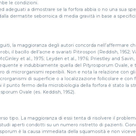
be le condizioni.
i ed adeguati a dimostrare se la forfora abbia o no una sua sp
alla dermatite seborroica di media gravità in base a specifici cr
eguiti, la maggioranza degli autori concorda nell’affermare che
obi, il bacillo dell’acne e svariati Pitirospori (Reddish, 1952
cGinley et al., 1975; Leyden et al., 1976; Priestley and Savin
frequente e indubbiamente quella del Pityrosporum Ovale, e 
i microrganismi reperibili. Non e nota la relazione con gli al
rorganismi di superficie o a localizzazione follicolare e con 
l punto fermo della microbiologia della forfora è stato la st
rosporum Ovale (es. Keddish, 1952).
verso tipo. La maggioranza di essi tenta di risolvere il problem
i studi aperti condotti su un numero ristretto di pazienti. Ci
tyrosporum è la causa immediata della squamosità e non vicevers