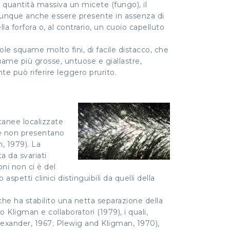
n quantità massiva un micete (fungo), il
omunque anche essere presente in assenza di
la forfora o, al contrario, un cuoio capelluto
ole squame molto fini, di facile distacco, che
quame più grosse, untuose e giallastre,
e può riferire leggero prurito.
tanee localizzate
one non presentano
, 1979). La
a da svariati
ni non ci è del
petti clinici distinguibili da quelli della
che ha stabilito una netta separazione della
 Kligman e collaboratori (1979), i quali,
Alexander, 1967; Plewig and Kligman, 1970),