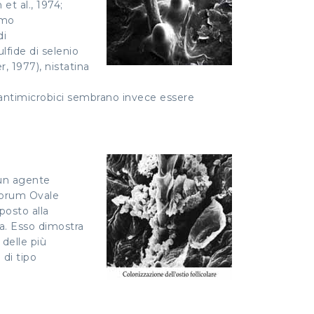
et al., 1974;
emo
di
fide di selenio
, 1977), nistatina
i antimicrobici sembrano invece essere
 un agente
sporum Ovale
posto alla
ta. Esso dimostra
delle più
di tipo