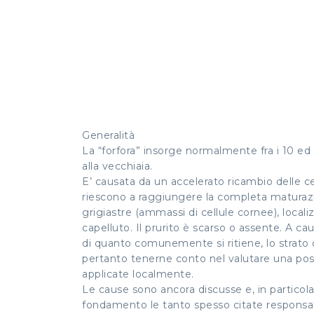
Generalità
La “forfora” insorge normalmente fra i 10 ed 
alla vecchiaia.
E’ causata da un accelerato ricambio delle c
riescono a raggiungere la completa maturazi
grigiastre (ammassi di cellule cornee), locali
capelluto. Il prurito è scarso o assente. A cau
di quanto comunemente si ritiene, lo strato 
pertanto tenerne conto nel valutare una pos
applicate localmente.
Le cause sono ancora discusse e, in particol
fondamento le tanto spesso citate responsabi