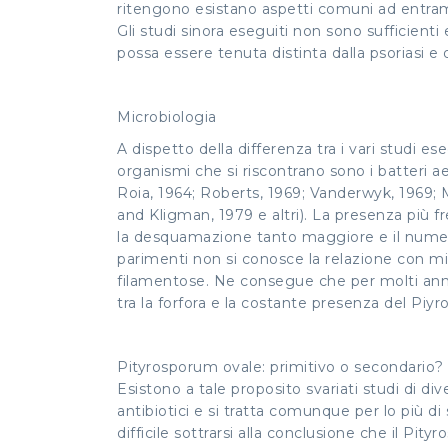
ritengono esistano aspetti comuni ad entram
Gli studi sinora eseguiti non sono sufficient
possa essere tenuta distinta dalla psoriasi e d
Microbiologia
A dispetto della differenza tra i vari studi es
organismi che si riscontrano sono i batteri aer
Roia, 1964; Roberts, 1969; Vanderwyk, 1969; M
and Kligman, 1979 e altri). La presenza più 
la desquamazione tanto maggiore e il numero d
parimenti non si conosce la relazione con mic
filamentose. Ne consegue che per molti anni i
tra la forfora e la costante presenza del Piy
Pityrosporum ovale: primitivo o secondario?
Esistono a tale proposito svariati studi di di
antibiotici e si tratta comunque per lo più d
difficile sottrarsi alla conclusione che il Pi