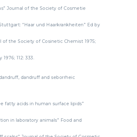
ons” Journal of the Society of Cosmetie
 Stuttgart: “Haar und Haarkrankheiten” Ed by
l of the Society of Cosinetic Chemist 1975;
 1976; 112: 333.
-dandruff, dandruff and seborrheic
e fatty acids in human surface lipids”
ption in laboratory animals” Food and
f scalps” Journal of the Society of Cosmetic