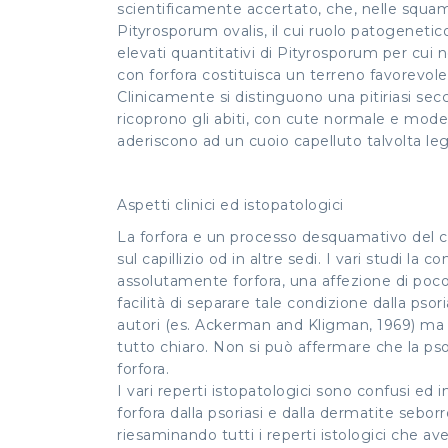
scientificamente accertato, che, nelle squame
Pityrosporum ovalis, il cui ruolo patogeneti
elevati quantitativi di Pityrosporum per cui n
con forfora costituisca un terreno favorevole
Clinicamente si distinguono una pitiriasi secc
ricoprono gli abiti, con cute normale e modes
aderiscono ad un cuoio capelluto talvolta le
Aspetti clinici ed istopatologici
La forfora e un processo desquamativo del c
sul capillizio od in altre sedi. I vari studi
assolutamente forfora, una affezione di poc
facilità di separare tale condizione dalla pso
autori (es. Ackerman and Kligman, 1969) ma il
tutto chiaro. Non si può affermare che la psor
forfora.
I vari reperti istopatologici sono confusi ed
forfora dalla psoriasi e dalla dermatite sebor
riesaminando tutti i reperti istologici che a