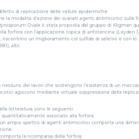
ifetto di replicazione delle cellule epidermiche
 la modalità d’azione dei svariati agenti antimicotici sulla for
ityrosporum Ovale è stata proposta dal gruppo di Kligman qua
la forfora con l’applicazione topica di anfotericina (Leyden Ct
ltri, riscontrino un miglioramento col sulfide di selenio e con l
81), altri
a nessuno dei lavori che sostengono l’esistenza di un meccan
cotici agiscono mediante virtuale soppressione della replica
ella letteratura sono le seguenti:
 quantitativamente associato alla forfora;
un ampio spettro di agenti antimicotici comporta una diminuzi
zione;
comporta la ricomparsa della forfora;