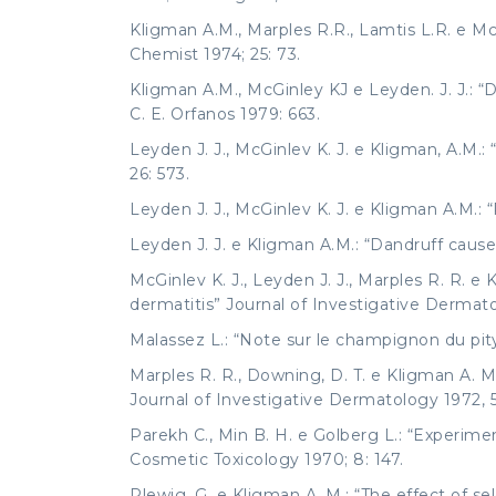
Kligman A.M., Marples R.R., Lamtis L.R. e McG
Chemist 1974; 25: 73.
Kligman A.M., McGinley KJ e Leyden. J. J.: “
C. E. Orfanos 1979: 663.
Leyden J. J., McGinlev K. J. e Kligman, A.M.
26: 573.
Leyden J. J., McGinlev K. J. e Kligman A.M.:
Leyden J. J. e Kligman A.M.: “Dandruff cause
McGinlev K. J., Leyden J. J., Marples R. R. e
dermatitis” Journal of Investigative Dermato
Malassez L.: “Note sur le champignon du pityr
Marples R. R., Downing, D. T. e Kligman A. M.
Journal of Investigative Dermatology 1972, 5
Parekh C., Min B. H. e Golberg L.: “Experime
Cosmetic Toxicology 1970; 8: 147.
Plewig, G. e Kligman A. M.: “The effect of s