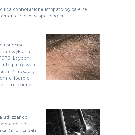
ecifica connotazione istopatologica e se
iteri clinici o istopatologici.
 i principali
; Vanderwyk and
, 1976; Leyden
tanto più grave e
tri Pitirospori;
forme libere e
retta relazione
a utilizzando
ononostante è
a. Gli unici dati