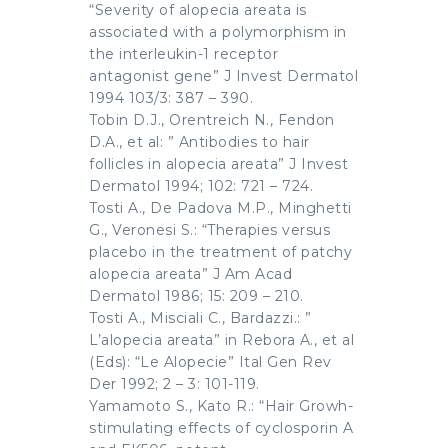
“Severity of alopecia areata is
associated with a polymorphism in
the interleukin-1 receptor
antagonist gene” J Invest Dermatol
1994 103/3: 387 – 390.
Tobin D.J., Orentreich N., Fendon
D.A., et al: ” Antibodies to hair
follicles in alopecia areata” J Invest
Dermatol 1994; 102: 721 – 724.
Tosti A., De Padova M.P., Minghetti
G., Veronesi S.: “Therapies versus
placebo in the treatment of patchy
alopecia areata” J Am Acad
Dermatol 1986; 15: 209 – 210.
Tosti A., Misciali C., Bardazzi.: ”
L’alopecia areata” in Rebora A., et al
(Eds): “Le Alopecie” Ital Gen Rev
Der 1992; 2 – 3: 101-119.
Yamamoto S., Kato R.: “Hair Growh-
stimulating effects of cyclosporin A