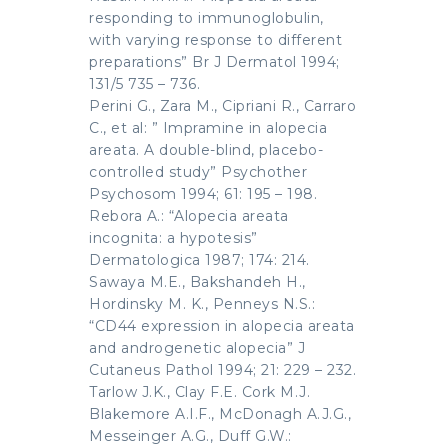
responding to immunoglobulin,
with varying response to different
preparations” Br J Dermatol 1994;
131/5 735 – 736.
Perini G., Zara M., Cipriani R., Carraro
C., et al: ” Impramine in alopecia
areata. A double-blind, placebo-
controlled study” Psychother
Psychosom 1994; 61: 195 – 198.
Rebora A.: “Alopecia areata
incognita: a hypotesis”
Dermatologica 1987; 174: 214.
Sawaya M.E., Bakshandeh H.,
Hordinsky M. K., Penneys N.S.:
“CD44 expression in alopecia areata
and androgenetic alopecia” J
Cutaneus Pathol 1994; 21: 229 – 232.
Tarlow J.K., Clay F.E. Cork M.J.
Blakemore A.I.F., McDonagh A.J.G.,
Messeinger A.G., Duff G.W.: