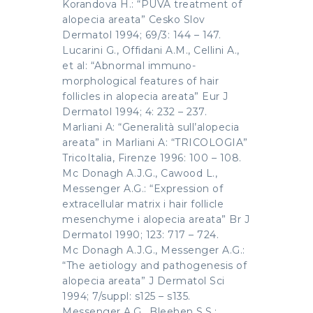
Korandova H.: “PUVA treatment of
alopecia areata” Cesko Slov
Dermatol 1994; 69/3: 144 – 147.
Lucarini G., Offidani A.M., Cellini A.,
et al: “Abnormal immuno-
morphological features of hair
follicles in alopecia areata” Eur J
Dermatol 1994; 4: 232 – 237.
Marliani A: “Generalità sull’alopecia
areata” in Marliani A: “TRICOLOGIA”
TricoItalia, Firenze 1996: 100 – 108.
Mc Donagh A.J.G., Cawood L.,
Messenger A.G.: “Expression of
extracellular matrix i hair follicle
mesenchyme i alopecia areata” Br J
Dermatol 1990; 123: 717 – 724.
Mc Donagh A.J.G., Messenger A.G.:
“The aetiology and pathogenesis of
alopecia areata” J Dermatol Sci
1994; 7/suppl: s125 – s135.
Messenger A.G., Bleehen S.S.: