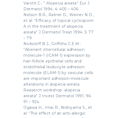
Varotti C.: ” Alopecia areata” Eur J
Dermatol 1994; 4: 405 – 406.
Nelson B.R., Ratner D., Weiner N.D.,
et al: “Efficacy of topical cyclosporin
A in the treatment of alopecia
areata” J Dermatol Treat 1994; 5: 77
– 79.
Nickoloff B.J., Griffiths C.E.M.:
“Aberrant intercellular adhesion
molecule-1 (ICAM-1) expression by
hair-follicle epithelial cells and
endothelial leukocyte adhesion
molecule (ELAM-1) by vascular cells
are important adhesion-molecule
alterations in alopecia areata.
Reaserch workshop: alopecia
areata” J Invest Dermatol 1991; 96:
91 – 92s.
Ogawa H., Imai R., Nishiyama S., et
al: “The effect of an anti-allergic