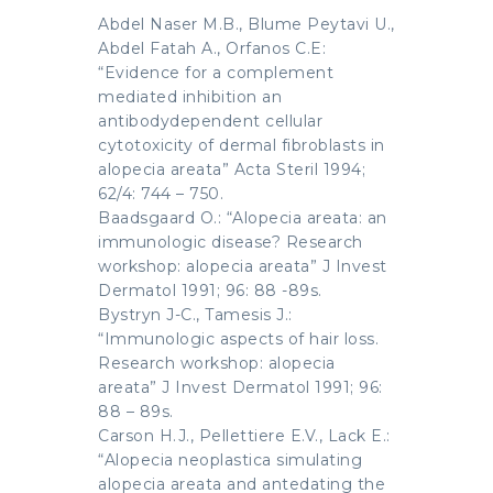
Abdel Naser M.B., Blume Peytavi U.,
Abdel Fatah A., Orfanos C.E:
“Evidence for a complement
mediated inhibition an
antibodydependent cellular
cytotoxicity of dermal fibroblasts in
alopecia areata” Acta Steril 1994;
62/4: 744 – 750.
Baadsgaard O.: “Alopecia areata: an
immunologic disease? Research
workshop: alopecia areata” J Invest
Dermatol 1991; 96: 88 -89s.
Bystryn J-C., Tamesis J.:
“Immunologic aspects of hair loss.
Research workshop: alopecia
areata” J Invest Dermatol 1991; 96:
88 – 89s.
Carson H.J., Pellettiere E.V., Lack E.:
“Alopecia neoplastica simulating
alopecia areata and antedating the