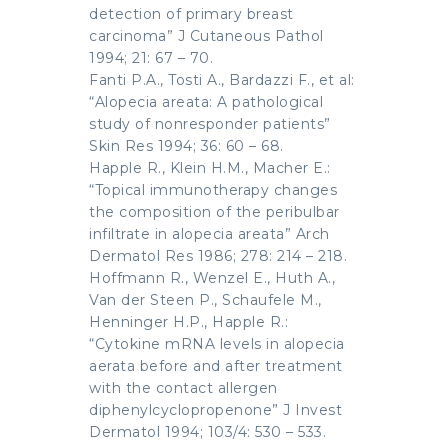
detection of primary breast
carcinoma” J Cutaneous Pathol
1994; 21: 67 – 70.
Fanti P.A., Tosti A., Bardazzi F., et al:
“Alopecia areata: A pathological
study of nonresponder patients”
Skin Res 1994; 36: 60 – 68.
Happle R., Klein H.M., Macher E.:
“Topical immunotherapy changes
the composition of the peribulbar
infiltrate in alopecia areata” Arch
Dermatol Res 1986; 278: 214 – 218.
Hoffmann R., Wenzel E., Huth A.,
Van der Steen P., Schaufele M.,
Henninger H.P., Happle R.:
“Cytokine mRNA levels in alopecia
aerata before and after treatment
with the contact allergen
diphenylcyclopropenone” J Invest
Dermatol 1994; 103/4: 530 – 533.