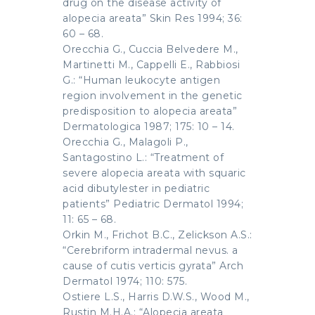
drug on the disease activity of
alopecia areata” Skin Res 1994; 36:
60 – 68.
Orecchia G., Cuccia Belvedere M.,
Martinetti M., Cappelli E., Rabbiosi
G.: “Human leukocyte antigen
region involvement in the genetic
predisposition to alopecia areata”
Dermatologica 1987; 175: 10 – 14.
Orecchia G., Malagoli P.,
Santagostino L.: “Treatment of
severe alopecia areata with squaric
acid dibutylester in pediatric
patients” Pediatric Dermatol 1994;
11: 65 – 68.
Orkin M., Frichot B.C., Zelickson A.S.:
“Cerebriform intradermal nevus. a
cause of cutis verticis gyrata” Arch
Dermatol 1974; 110: 575.
Ostiere L.S., Harris D.W.S., Wood M.,
Rustin M.H.A.: “Alopecia areata