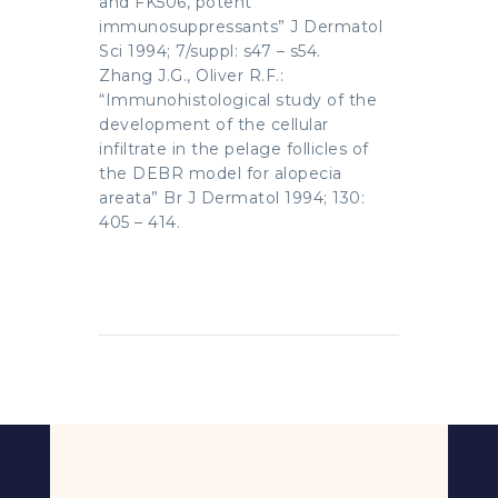
and FK506, potent
immunosuppressants” J Dermatol
Sci 1994; 7/suppl: s47 – s54.
Zhang J.G., Oliver R.F.:
“Immunohistological study of the
development of the cellular
infiltrate in the pelage follicles of
the DEBR model for alopecia
areata” Br J Dermatol 1994; 130:
405 – 414.