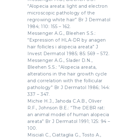
“Alopecia areata: light and electron
microscopic pathology of the
regrowing white hair” Br J Dermatol
1984; 110: 155 – 162.
Messenger A.G., Bleehen S.S.:
“Expression of HLA-DR by anagen
hair follicles i alopecia areata” J
Invest Dermatol 1985; 85: 569 – 572.
Messenger A.G., Slader D.N.,
Bleehen S.S.: “Alopecia areata,
alterations in the hair growth cycle
and correlation with the follicular
pathology” Br J Dermatol 1986; 144:
337 – 347.
Michie H.J., Jahoda C.A.B., Oliver
R.F., Johnson B.E.: “The DEBR rat:
an animal model of human alopecia
areata” Br J Dermatol 1991; 125: 94 –
100.
Misciali C., Ciattaglia G., Tosto A.,