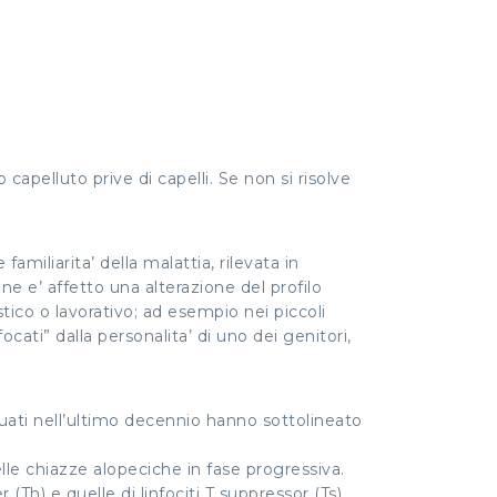
pelluto prive di capelli. Se non si risolve
amiliarita’ della malattia, rilevata in
ne e’ affetto una alterazione del profilo
tico o lavorativo; ad esempio nei piccoli
ocati” dalla personalita’ di uno dei genitori,
tuati nell’ultimo decennio hanno sottolineato
elle chiazze alopeciche in fase progressiva.
 (Th) e quelle di linfociti T suppressor (Ts).