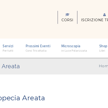
CORSI
ISCRIZIONE T
–
–
–
Servizi
Prossimi Eventi
Microscopia
Shop
Per tutti
Corsi TricoItalia
in Luce Polarizzata
Libri
a Areata
Hom
opecia Areata