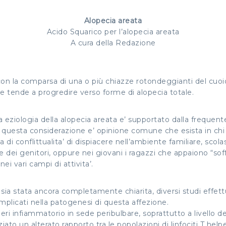
Alopecia areata
Acido Squarico per l’alopecia areata
A cura della Redazione
 la comparsa di una o più chiazze rotondeggianti del cuoio ca
 tende a progredire verso forme di alopecia totale.
a eziologia della alopecia areata e’ supportato dalla frequente f
 a questa considerazione e’ opinione comune che esista in chi 
i conflittualita’ di dispiacere nell’ambiente familiare, scolas
ne dei genitori, oppure nei giovani i ragazzi che appaiono “soff
ei vari campi di attivita’.
 sia stata ancora completamente chiarita, diversi studi effet
plicati nella patogenesi di questa affezione.
peri infiammatorio in sede peribulbare, soprattutto a livello d
ato un alterato rapporto tra le popolazioni di linfociti T helper