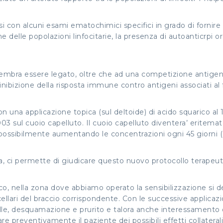
 con alcuni esami ematochimici specifici in grado di fornire 
e delle popolazioni linfocitarie, la presenza di autoanticrpi or
sembra essere legato, oltre che ad una competizione antigen
inibizione della risposta immune contro antigeni associati al f
 una applicazione topica (sul deltoide) di acido squarico al 1%
03 sul cuoio capelluto. Il cuoio capelluto diventera’ eritema
possibilmente aumentando le concentrazioni ogni 45 giorni (0
a, ci permette di giudicare questo nuovo protocollo terapeut
arico, nella zona dove abbiamo operato la sensibilizzazione si 
llari del braccio corrispondente. Con le successive applicazi
le, desquamazione e prurito e talora anche interessamento de
re preventivamente il paziente dei possibili effetti collatera