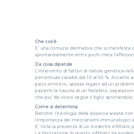
Che cos’è
E’ una comune dermatosi che si manifesta con
spontaneamente entro pochi mesi l’affezione
Da cosa dipende
L’intervento di fattori di natura genetica nell
percentuali variabili dal 10 al 50 %. Accanto
psico-emotivo, spesso legato ad un problema d
pazienti la nascita di un fratellino, separazio
che piu’ da vicino segue il figlio spronandolo n
Come si determina
Benche’ l’eziologia della alopecia areata non
l’importanza dei meccanismi immunologici im
E’ nota la presenza di un evidente infiltrato 
La tipizzazione di questo infiltrato ha evidenzi