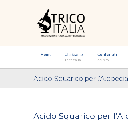
–
–
Home
Chi Siamo
Contenuti
TricoItalia
del sito
Acido Squarico per l’Alopeci
Acido Squarico per l’Al