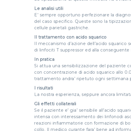
Le analisi utili
E’ sempre opportuno perfezionare la diagnosi
del caso specifico. Queste sono la tipizzazion
cellule parietali gastriche.
Il trattamento con acido squarico
Il meccanismo d’azione dell’acido squarico 
di linfociti T suppressor ed alla conseguente 
In pratica
Si attua una sensibilizzazione del paziente con
con concentrazione di acido squarico allo 0.0
trattamento andra’ ripetuto ogni settimana 
I risultati
La nostra esperienza, seppure ancora limitat
Gli effetti collaterali
Se il paziente e’ gia’ sensibile all’acido squ
intensa con interessamento dei linfonodi asce
reazioni infiammatorie con formazione di bol
collo. Il medico curante fara’ bene ad informa