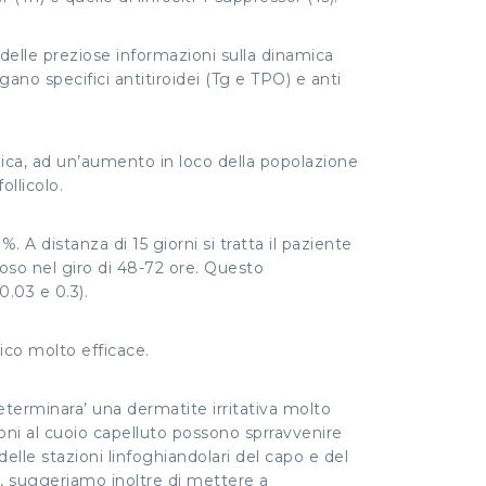
delle preziose informazioni sulla dinamica
gano specifici antitiroidei (Tg e TPO) e anti
ica, ad un’aumento in loco della popolazione
ollicolo.
. A distanza di 15 giorni si tratta il paziente
toso nel giro di 48-72 ore. Questo
.03 e 0.3).
ico molto efficace.
determinara’ una dermatite irritativa molto
oni al cuoio capelluto possono sprravvenire
lle stazioni linfoghiandolari del capo e del
li, suggeriamo inoltre di mettere a