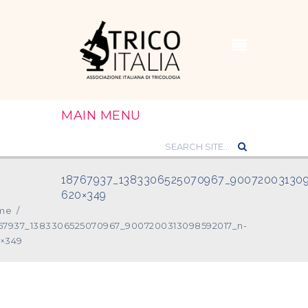
MAIN MENU
18767937_1383306525070967_900720031309
620×349
me
/
67937_1383306525070967_9007200313098592017_n-
×349