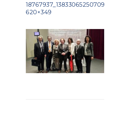
18767937_1383306525070967_9007
620×349