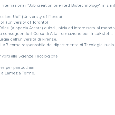
nternazionali "Job creation oriented Biotechnology", inizia il
colare UoF (University of Florida)
oT (University of Toronto)
Ofiasi (Alopecia Areata) quindi, inizia ad interessarsi al mondo
ria conseguendo il Corso di Alta Formazione per TricoEstetici 
rgia dell'università di Firenze.
RLAB come responsabile del dipartimento di Tricologia, ruolo 
volti alle Scienze Tricologiche;
one per parrucchieri
o a Lamezia Terme.