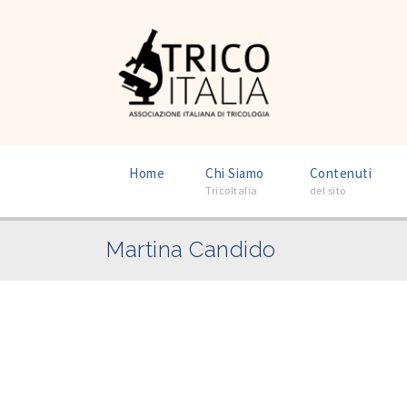
–
–
Home
Chi Siamo
Contenuti
TricoItalia
del sito
Martina Candido