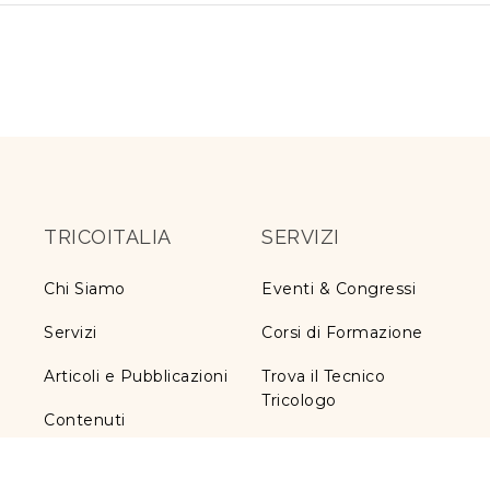
TRICOITALIA
SERVIZI
Chi Siamo
Eventi & Congressi
Servizi
Corsi di Formazione
Articoli e Pubblicazioni
Trova il Tecnico
Tricologo
Contenuti
Iscrizione a TricoItalia
Informativa ex art. 13
Blog Calvizie