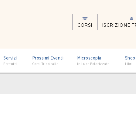
CORSI
ISCRIZIONE T
–
–
–
Servizi
Prossimi Eventi
Microscopia
Shop
Per tutti
Corsi TricoItalia
in Luce Polarizzata
Libri