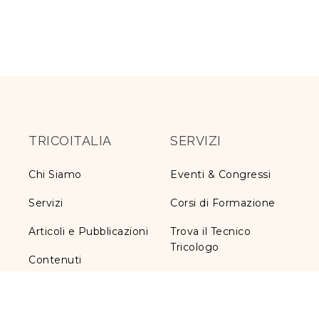
TRICOITALIA
SERVIZI
Chi Siamo
Eventi & Congressi
Servizi
Corsi di Formazione
Articoli e Pubblicazioni
Trova il Tecnico
Tricologo
Contenuti
Iscrizione a TricoItalia
Informativa ex art. 13
Blog Calvizie
Cookie