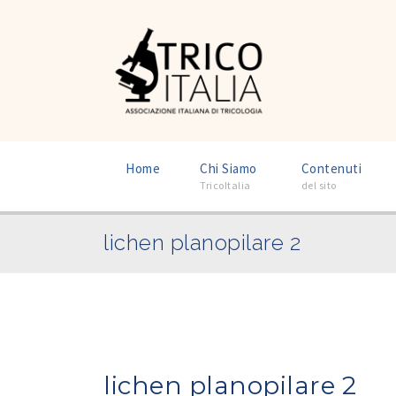
–
–
Home
Chi Siamo
Contenuti
TricoItalia
del sito
lichen planopilare 2
lichen planopilare 2