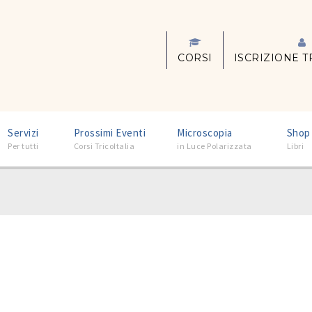
CORSI
ISCRIZIONE T
–
–
–
Servizi
Prossimi Eventi
Microscopia
Shop
Per tutti
Corsi TricoItalia
in Luce Polarizzata
Libri