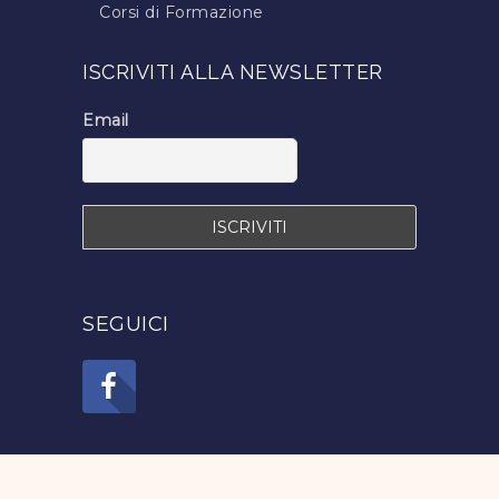
Corsi di Formazione
Trova il Tecnico Tricologo
ISCRIVITI ALLA NEWSLETTER
Iscrizione a TricoItalia
Blog Calvizie
Email
Calvizie.net
SEGUICI