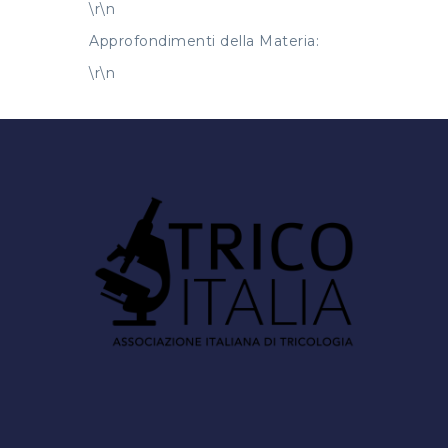
\r\n
Approfondimenti della Materia:
\r\n