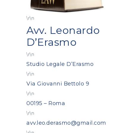
\r\n
Avv. Leonardo
D’Erasmo
\r\n
Studio Legale D’Erasmo
\r\n
Via Giovanni Bettolo 9
\r\n
00195 – Roma
\r\n
avv.leo.derasmo@gmail.com
\r\n