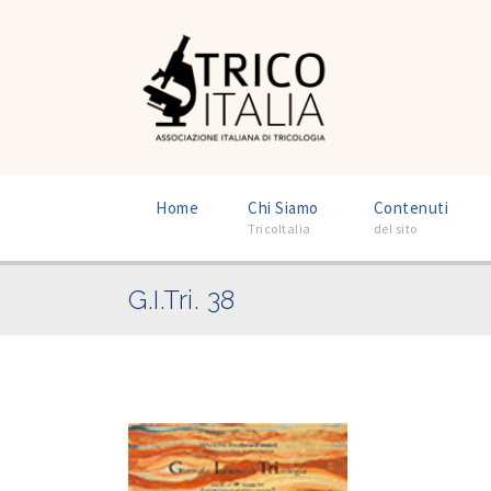
Home
Chi Siamo
–
Contenuti
–
TricoItalia
del sito
G.I.Tri. 38