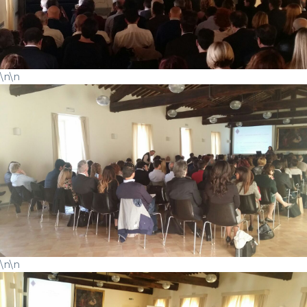
\n\n
\n\n