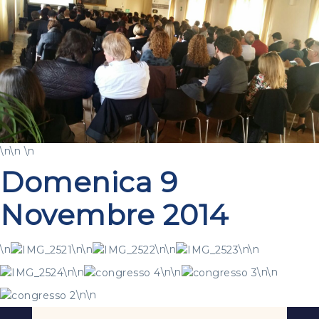
\n\n \n
Domenica 9
Novembre 2014
\n
\n\n
\n\n
\n\n
\n\n
\n\n
\n\n
\n\n