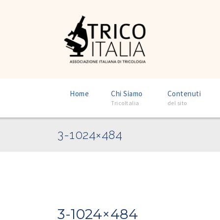
–
–
Home
Chi Siamo
Contenuti
TricoItalia
del sito
3-1024×484
3-1024×484