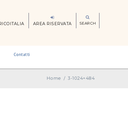
SEARCH
RICOITALIA
AREA RISERVATA
–
Contatti
Home
/
3-1024×484