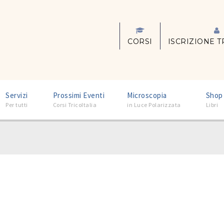
CORSI
ISCRIZIONE T
–
–
–
Servizi
Prossimi Eventi
Microscopia
Shop
Per tutti
Corsi TricoItalia
in Luce Polarizzata
Libri