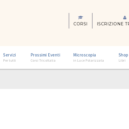
CORSI
ISCRIZIONE T
–
–
–
Servizi
Prossimi Eventi
Microscopia
Shop
Per tutti
Corsi TricoItalia
in Luce Polarizzata
Libri