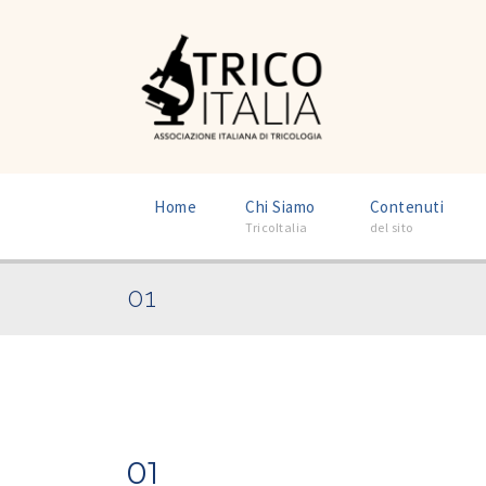
–
–
Home
Chi Siamo
Contenuti
TricoItalia
del sito
01
01