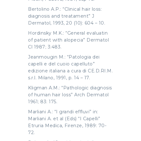
Bertolino A.P.: “Clinical hair loss:
diagnosis and treatament” J
Dermatol, 1993, 20 (10): 604 – 10.
Hordinsky M.K.: “General evaluatin
of patient with alopecia” Dermatol
Cl 1987; 3:483.
Jeanmougin M.: “Patologia dei
capelli e del cuoio capelluto”
edizione italiana a cura di CE.D.RI.M.
s.r.l. Milano, 1991, p. 14 – 17.
Kligman A.M.: “Pathologic diagnosis
of human hair loss” Arch Dermatol
1961; 83: 175.
Marliani A.: “I grandi effluvi” in:
Marliani A. et al (Eds) “I Capelli”
Etruria Medica, Firenze, 1989: 70-
72.