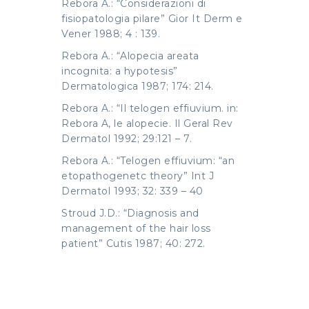
Rebora A.: “Considerazioni di
fisiopatologia pilare” Gior It Derm e
Vener 1988; 4 : 139.
Rebora A.: “Alopecia areata
incognita: a hypotesis”
Dermatologica 1987; 174: 214.
Rebora A.: “Il telogen effiuvium. in:
Rebora A, le alopecie. Il Geral Rev
Dermatol 1992; 29:121 – 7.
Rebora A.: “Telogen effiuvium: “an
etopathogenetc theory” Int J
Dermatol 1993; 32: 339 – 40
Stroud J.D.: “Diagnosis and
management of the hair loss
patient” Cutis 1987; 40: 272.