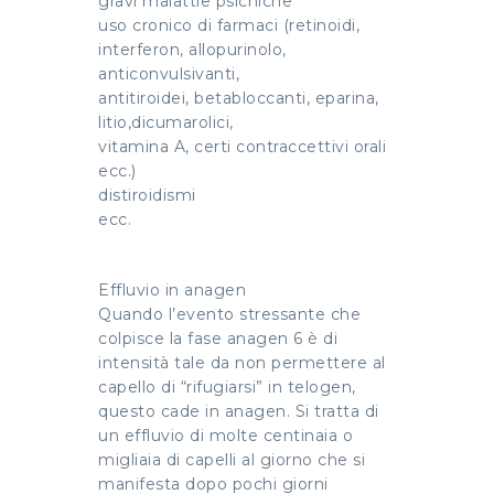
gravi malattie psichiche
uso cronico di farmaci (retinoidi,
interferon, allopurinolo,
anticonvulsivanti,
antitiroidei, betabloccanti, eparina,
litio,dicumarolici,
vitamina A, certi contraccettivi orali
ecc.)
distiroidismi
ecc.
Effluvio in anagen
Quando l’evento stressante che
colpisce la fase anagen 6 è di
intensità tale da non permettere al
capello di “rifugiarsi” in telogen,
questo cade in anagen. Si tratta di
un effluvio di molte centinaia o
migliaia di capelli al giorno che si
manifesta dopo pochi giorni