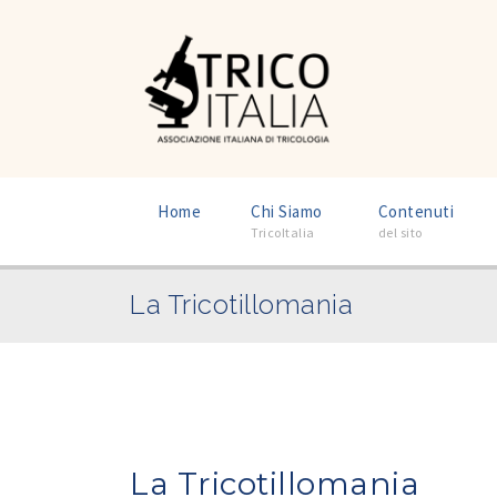
–
–
Home
Chi Siamo
Contenuti
TricoItalia
del sito
La Tricotillomania
La Tricotillomania