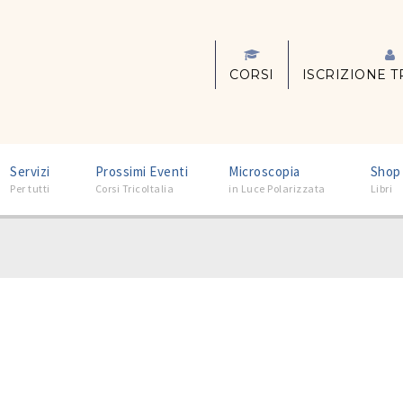
CORSI
ISCRIZIONE T
–
–
–
Servizi
Prossimi Eventi
Microscopia
Shop
Per tutti
Corsi TricoItalia
in Luce Polarizzata
Libri