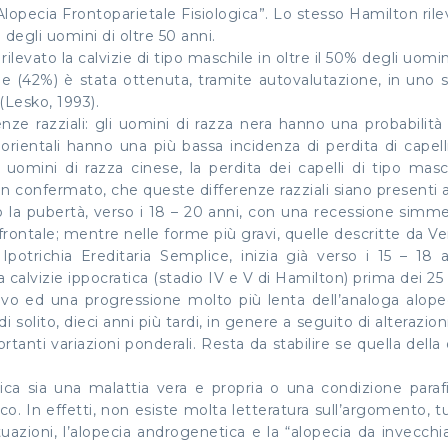
“Alopecia Frontoparietale Fisiologica”. Lo stesso Hamilton ril
 degli uomini di oltre 50 anni.
vato la calvizie di tipo maschile in oltre il 50% degli uomini
42%) è stata ottenuta, tramite autovalutazione, in uno studi
(Lesko, 1993).
nze razziali: gli uomini di razza nera hanno una probabilità
i orientali hanno una più bassa incidenza di perdita di capel
gli uomini di razza cinese, la perdita dei capelli di tipo mas
non confermato, che queste differenze razziali siano presenti
po la pubertà, verso i 18 – 20 anni, con una recessione si
 frontale; mentre nelle forme più gravi, quelle descritte da
Ipotrichia Ereditaria Semplice, inizia già verso i 15 – 1
calvizie ippocratica (stadio IV e V di Hamilton) prima dei 25 
ardivo ed una progressione molto più lenta dell’analoga al
i solito, dieci anni più tardi, in genere a seguito di alterazio
anti variazioni ponderali. Resta da stabilire se quella dell
ica sia una malattia vera e propria o una condizione paraf
co. In effetti, non esiste molta letteratura sull’argomento, tu
uazioni, l’alopecia androgenetica e la “alopecia da invecch