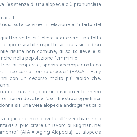
eva l’esistenza di una alopecia più pronunciata
 adulti.
o sulla calvizie in relazione all’infarto del
 quattro volte più elevata di avere una folta
li a tipo maschile rispetto ai caucasici ed un
chile risulta non comune, di solito lieve e si
 anche nella popolazione femminile.
mmetrica bitemporale, spesso accompagnata da
 Vera Price come “forme precoci” (EAGA = Early
8 anni con un decorso molto più rapido che,
anni.
opecia del maschio, con un diradamento meno
ni ormonali dovute all’uso di estroprogestinici,
a donna sia una vera alopecia androgenetica o
isiologica se non dovuta all’invecchiamento
ttavia si può citare un lavoro di Kligman, nel
iamento” (AIA = Aging Alopecia). La alopecia