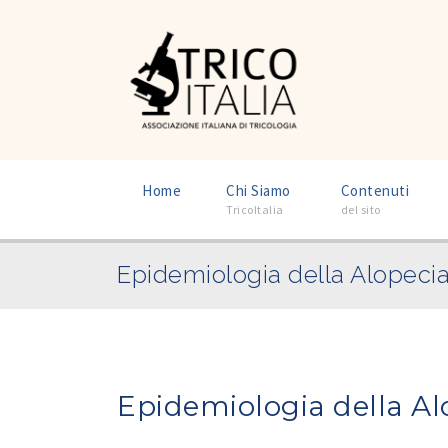
–
–
Home
Chi Siamo
Contenuti
TricoItalia
del sito
Epidemiologia della Alopeci
Epidemiologia della A