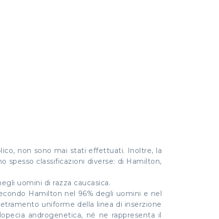
co, non sono mai stati effettuati. Inoltre, la
o spesso classificazioni diverse: di Hamilton,
negli uomini di razza caucasica.
n. Secondo Hamilton nel 96% degli uomini e nel
rretramento uniforme della linea di inserzione
 alopecia androgenetica, né ne rappresenta il