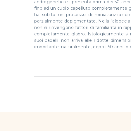
androgenetica si presenta prima dei 50 anni 
fino ad un cuoio capelluto completamente glab
ha subito un processo di miniaturizzazione
parzialmente depigmentato. Nella “alopecia d
non si rinvengono fattori di familiarità in ra
completamente glabro. Istologicamente si ril
suoi capelli, non arriva alle ridotte dimens
importante; naturalmente, dopo i 50 anni, o 