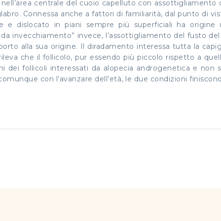
nell’area centrale del cuoio capelluto con assottigliamento
ro. Connessa anche a fattori di familiarità, dal punto di vis
 e dislocato in piani sempre più superficiali ha origine
a invecchiamento” invece, l’assottigliamento del fusto del 
pporto alla sua origine. Il diradamento interessa tutta la cap
eva che il follicolo, pur essendo più piccolo rispetto a que
ioni dei follicoli interessati da alopecia androgenetica e 
comunque con l’avanzare dell’età, le due condizioni finiscono