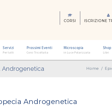
CORSI
ISCRIZIONE T
–
–
–
Servizi
Prossimi Eventi
Microscopia
Shop
Per tutti
Corsi TricoItalia
in Luce Polarizzata
Libri
a Androgenetica
Home
/
Epi
lopecia Androgenetica