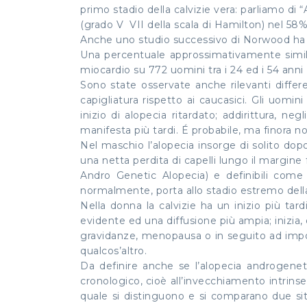
primo stadio della calvizie vera: parliamo di 
(grado V ­ VII della scala di Hamilton) nel 58%
Anche uno studio successivo di Norwood ha rile
Una percentuale approssimativamente simile (
miocardio su 772 uomini tra i 24 ed i 54 anni 
Sono state osservate anche rilevanti differe
capigliatura rispetto ai caucasici. Gli uomin
inizio di alopecia ritardato; addirittura, ne
manifesta più tardi. É probabile, ma finora 
Nel maschio l’alopecia insorge di solito do
una netta perdita di capelli lungo il margine
Andro Genetic Alopecia) e definibili come 
normalmente, porta allo stadio estremo della 
Nella donna la calvizie ha un inizio più t
evidente ed una diffusione più ampia; inizia, d
gravidanze, menopausa o in seguito ad import
qualcos’altro.
Da definire anche se l’alopecia androgenet
cronologico, cioè all’invecchiamento intrinse
quale si distinguono e si comparano due sit