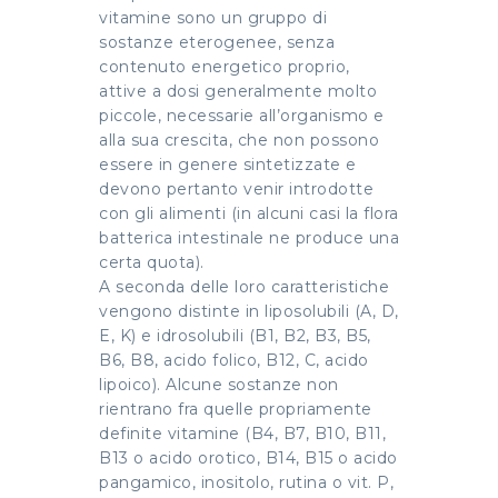
vitamine sono un gruppo di
sostanze eterogenee, senza
contenuto energetico proprio,
attive a dosi generalmente molto
piccole, necessarie all’organismo e
alla sua crescita, che non possono
essere in genere sintetizzate e
devono pertanto venir introdotte
con gli alimenti (in alcuni casi la flora
batterica intestinale ne produce una
certa quota).
A seconda delle loro caratteristiche
vengono distinte in liposolubili (A, D,
E, K) e idrosolubili (B1, B2, B3, B5,
B6, B8, acido folico, B12, C, acido
lipoico). Alcune sostanze non
rientrano fra quelle propriamente
definite vitamine (B4, B7, B10, B11,
B13 o acido orotico, B14, B15 o acido
pangamico, inositolo, rutina o vit. P,