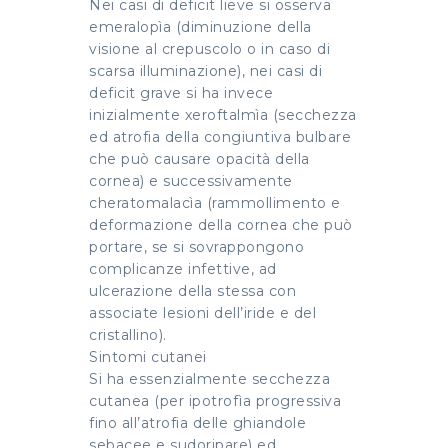
Nei casi di deficit lieve si osserva
emeralopìa (diminuzione della
visione al crepuscolo o in caso di
scarsa illuminazione), nei casi di
deficit grave si ha invece
inizialmente xeroftalmìa (secchezza
ed atrofia della congiuntiva bulbare
che può causare opacità della
cornea) e successivamente
cheratomalacìa (rammollimento e
deformazione della cornea che può
portare, se si sovrappongono
complicanze infettive, ad
ulcerazione della stessa con
associate lesioni dell’iride e del
cristallino).
Sintomi cutanei
Si ha essenzialmente secchezza
cutanea (per ipotrofìa progressiva
fino all’atrofia delle ghiandole
sebacee e sudoripare) ed