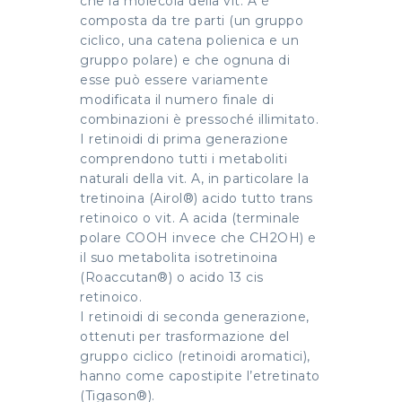
che la molecola della vit. A è
composta da tre parti (un gruppo
ciclico, una catena polienica e un
gruppo polare) e che ognuna di
esse può essere variamente
modificata il numero finale di
combinazioni è pressoché illimitato.
I retinoidi di prima generazione
comprendono tutti i metaboliti
naturali della vit. A, in particolare la
tretinoina (Airol®) acido tutto trans
retinoico o vit. A acida (terminale
polare COOH invece che CH2OH) e
il suo metabolita isotretinoina
(Roaccutan®) o acido 13 cis
retinoico.
I retinoidi di seconda generazione,
ottenuti per trasformazione del
gruppo ciclico (retinoidi aromatici),
hanno come capostipite l’etretinato
(Tigason®).