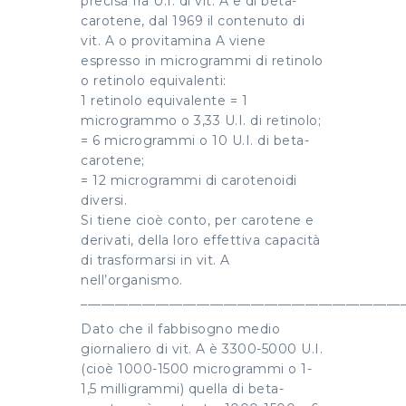
precisa fra U.I. di vit. A e di beta-
carotene, dal 1969 il contenuto di
vit. A o provitamina A viene
espresso in microgrammi di retinolo
o retinolo equivalenti:
1 retinolo equivalente = 1
microgrammo o 3,33 U.I. di retinolo;
= 6 microgrammi o 10 U.I. di beta-
carotene;
= 12 microgrammi di carotenoidi
diversi.
Si tiene cioè conto, per carotene e
derivati, della loro effettiva capacità
di trasformarsi in vit. A
nell’organismo.
_______________________________________________
Dato che il fabbisogno medio
giornaliero di vit. A è 3300-5000 U.I.
(cioè 1000-1500 microgrammi o 1-
1,5 milligrammi) quella di beta-