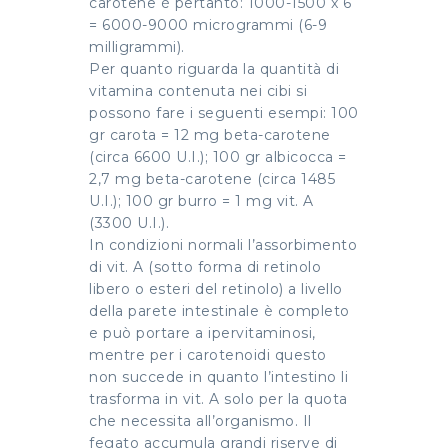
carotene è pertanto: 1000-1500 x 6
= 6000-9000 microgrammi (6-9
milligrammi).
Per quanto riguarda la quantità di
vitamina contenuta nei cibi si
possono fare i seguenti esempi: 100
gr carota = 12 mg beta-carotene
(circa 6600 U.I.); 100 gr albicocca =
2,7 mg beta-carotene (circa 1485
U.I.); 100 gr burro = 1 mg vit. A
(3300 U.I.).
In condizioni normali l’assorbimento
di vit. A (sotto forma di retinolo
libero o esteri del retinolo) a livello
della parete intestinale è completo
e può portare a ipervitaminosi,
mentre per i carotenoidi questo
non succede in quanto l’intestino li
trasforma in vit. A solo per la quota
che necessita all’organismo. Il
fegato accumula grandi riserve di