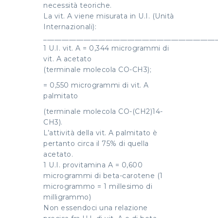
necessità teoriche.
La vit. A viene misurata in U.I. (Unità
Internazionali):
_______________________________________________
1 U.I. vit. A = 0,344 microgrammi di
vit. A acetato
(terminale molecola CO-CH3);
= 0,550 microgrammi di vit. A
palmitato
(terminale molecola CO-(CH2)14-
CH3).
L’attività della vit. A palmitato è
pertanto circa il 75% di quella
acetato.
1 U.I. provitamina A = 0,600
microgrammi di beta-carotene (1
microgrammo = 1 millesimo di
milligrammo)
Non essendoci una relazione