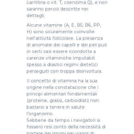
carnitina o vit. T, coenzima Q), e non
saranno perciò descritte nei
dettagli.
Alcune vitamine (A, E, B5, B6, PP,
H) sono sicuramente coinvolte
nell’attività follicolare. La presenza
di anomalie dei capelli e dei peli può
in certi casi essere ricondotta a
carenze vitaminiche imputabili
spesso a drastici regimi dietetici
perseguiti con troppa disinvoltura.
Il concetto di vitamina ha la sua
origine nella constatazione che i
principi alimentari fondamentali
(proteine, grassi, carboidrati) non
bastano a tenere in salute
l’organismo.
Sebbene da tempo i navigatori si
fossero resi conto della necessità di
portare dei limoni nei viaggi di