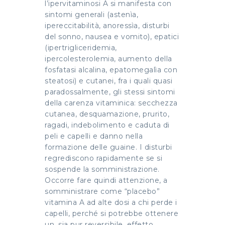
l’ipervitaminosi A si manifesta con
sintomi generali (astenìa,
ipereccitabilità, anoressìa, disturbi
del sonno, nausea e vomito), epatici
(ipertrigliceridemia,
ipercolesterolemia, aumento della
fosfatasi alcalina, epatomegalìa con
steatosi) e cutanei, fra i quali quasi
paradossalmente, gli stessi sintomi
della carenza vitaminica: secchezza
cutanea, desquamazione, prurito,
ragadi, indebolimento e caduta di
peli e capelli e danno nella
formazione delle guaine. I disturbi
regrediscono rapidamente se si
sospende la somministrazione.
Occorre fare quindi attenzione, a
somministrare come “placebo”
vitamina A ad alte dosi a chi perde i
capelli, perché si potrebbe ottenere
un, sia pur reversibile, effetto