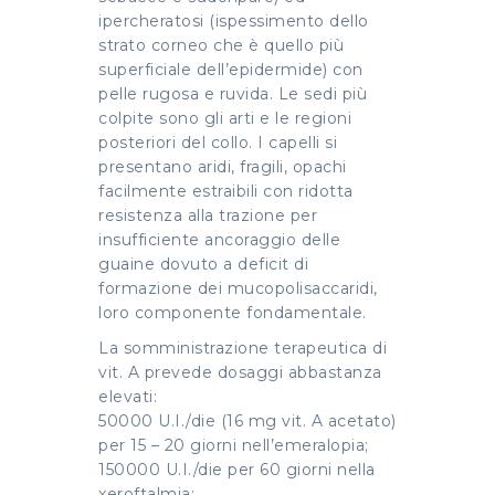
ipercheratosi (ispessimento dello
strato corneo che è quello più
superficiale dell’epidermide) con
pelle rugosa e ruvida. Le sedi più
colpite sono gli arti e le regioni
posteriori del collo. I capelli si
presentano aridi, fragili, opachi
facilmente estraibili con ridotta
resistenza alla trazione per
insufficiente ancoraggio delle
guaine dovuto a deficit di
formazione dei mucopolisaccaridi,
loro componente fondamentale.
La somministrazione terapeutica di
vit. A prevede dosaggi abbastanza
elevati:
50000 U.I./die (16 mg vit. A acetato)
per 15 – 20 giorni nell’emeralopia;
150000 U.I./die per 60 giorni nella
xeroftalmia;