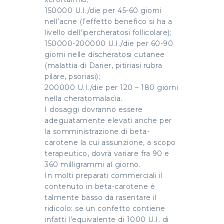
150000 U.I./die per 45-60 giorni
nell’acne (l’effetto benefico si ha a
livello dell’ipercheratosi follicolare);
150000-200000 U.I./die per 60-90
giorni nelle discheratosi cutanee
(malattia di Darier, pitiriasi rubra
pilare, psoriasi);
200000 U.I./die per 120 – 180 giorni
nella cheratomalacìa.
I dosaggi dovranno essere
adeguatamente elevati anche per
la somministrazione di beta-
carotene la cui assunzione, a scopo
terapeutico, dovrà variare fra 90 e
360 milligrammi al giorno.
In molti preparati commerciali il
contenuto in beta-carotene è
talmente basso da rasentare il
ridicolo: se un confetto contiene
infatti l’equivalente di 1000 U.I. di