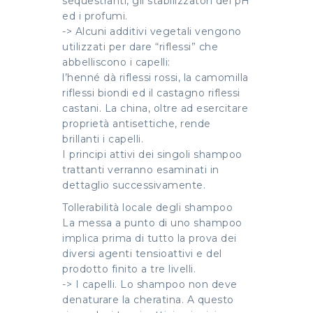
sequestranti, gli stabilizzatori del pH
ed i profumi.
-> Alcuni additivi vegetali vengono
utilizzati per dare “riflessi” che
abbelliscono i capelli:
l’henné dà riflessi rossi, la camomilla
riflessi biondi ed il castagno riflessi
castani. La china, oltre ad esercitare
proprietà antisettiche, rende
brillanti i capelli.
I principi attivi dei singoli shampoo
trattanti verranno esaminati in
dettaglio successivamente.
Tollerabilità locale degli shampoo
La messa a punto di uno shampoo
implica prima di tutto la prova dei
diversi agenti tensioattivi e del
prodotto finito a tre livelli.
-> I capelli. Lo shampoo non deve
denaturare la cheratina. A questo