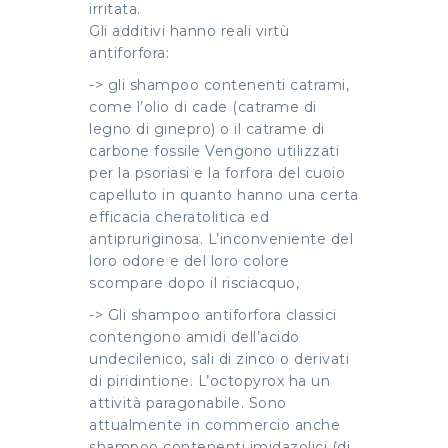
irritata.
Gli additivi hanno reali virtù
antiforfora:
-> gli shampoo contenenti catrami,
come l’olio di cade (catrame di
legno di ginepro) o il catrame di
carbone fossile Vengono utilizzati
per la psoriasi e la forfora del cuoio
capelluto in quanto hanno una certa
efficacia cheratolitica ed
antipruriginosa. L’inconveniente del
loro odore e del loro colore
scompare dopo il risciacquo,
-> Gli shampoo antiforfora classici
contengono amidi dell’acido
undecilenico, sali di zinco o derivati
di piridintione. L’octopyrox ha un
attività paragonabile. Sono
attualmente in commercio anche
shampoo contenenti imidazolici (di