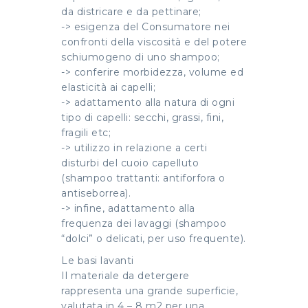
da districare e da pettinare;
-> esigenza del Consumatore nei
confronti della viscosità e del potere
schiumogeno di uno shampoo;
-> conferire morbidezza, volume ed
elasticità ai capelli;
-> adattamento alla natura di ogni
tipo di capelli: secchi, grassi, fini,
fragili etc;
-> utilizzo in relazione a certi
disturbi del cuoio capelluto
(shampoo trattanti: antiforfora o
antiseborrea).
-> infine, adattamento alla
frequenza dei lavaggi (shampoo
“dolci” o delicati, per uso frequente).
Le basi lavanti
Il materiale da detergere
rappresenta una grande superficie,
valutata in 4 – 8 m2 per una