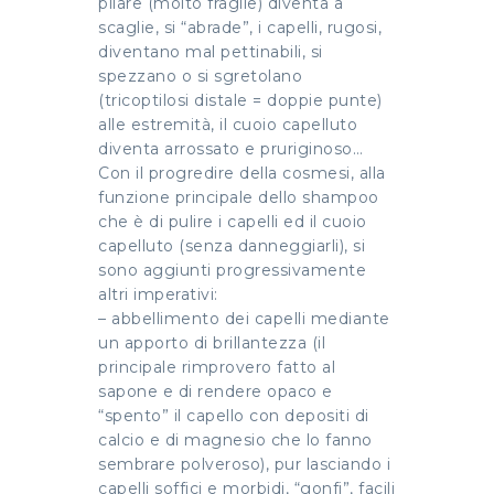
pilare (molto fragile) diventa a
scaglie, si “abrade”, i capelli, rugosi,
diventano mal pettinabili, si
spezzano o si sgretolano
(tricoptilosi distale = doppie punte)
alle estremità, il cuoio capelluto
diventa arrossato e pruriginoso…
Con il progredire della cosmesi, alla
funzione principale dello shampoo
che è di pulire i capelli ed il cuoio
capelluto (senza danneggiarli), si
sono aggiunti progressivamente
altri imperativi:
– abbellimento dei capelli mediante
un apporto di brillantezza (il
principale rimprovero fatto al
sapone e di rendere opaco e
“spento” il capello con depositi di
calcio e di magnesio che lo fanno
sembrare polveroso), pur lasciando i
capelli soffici e morbidi, “gonfi”, facili