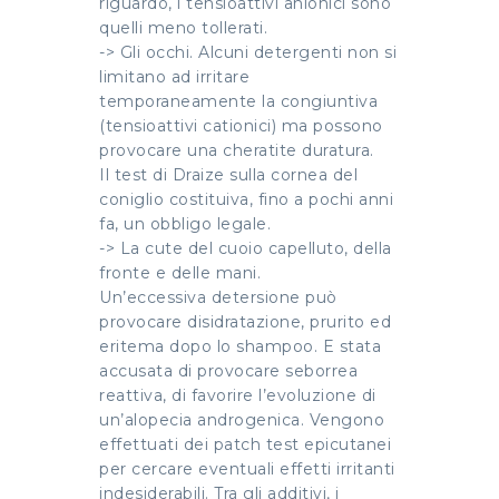
riguardo, i tensioattivi anionici sono
quelli meno tollerati.
-> Gli occhi. Alcuni detergenti non si
limitano ad irritare
temporaneamente la congiuntiva
(tensioattivi cationici) ma possono
provocare una cheratite duratura.
Il test di Draize sulla cornea del
coniglio costituiva, fino a pochi anni
fa, un obbligo legale.
-> La cute del cuoio capelluto, della
fronte e delle mani.
Un’eccessiva detersione può
provocare disidratazione, prurito ed
eritema dopo lo shampoo. E stata
accusata di provocare seborrea
reattiva, di favorire l’evoluzione di
un’alopecia androgenica. Vengono
effettuati dei patch test epicutanei
per cercare eventuali effetti irritanti
indesiderabili. Tra gli additivi, i