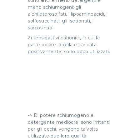
sono anche meno detergenti e
meno schiumogeni: gli
alchileterosolfati, i lipoaminoacidi, i
solfosuccinati, gli isetionati, i
sarcosinati…
2) tensioattivi cationici, in cui la
parte polare idrofila è caricata
positivamente, sono poco utilizzati.
-> Di potere schiumogeno e
detergente mediocre, sono irritanti
per gli occhi, vengono talvolta
utilizzate due loro qualità: