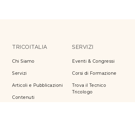
TRICOITALIA
SERVIZI
Chi Siamo
Eventi & Congressi
Servizi
Corsi di Formazione
Articoli e Pubblicazioni
Trova il Tecnico
Tricologo
Contenuti
Iscrizione a TricoItalia
Informativa ex art. 13
Blog Calvizie
Cookie
Calvizie.net