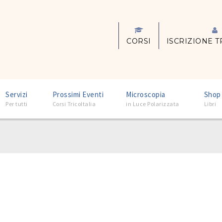
CORSI
ISCRIZIONE T
–
–
–
Servizi
Prossimi Eventi
Microscopia
Shop
Per tutti
Corsi TricoItalia
in Luce Polarizzata
Libri