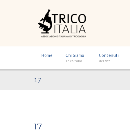
–
–
Home
Chi Siamo
Contenuti
TricoItalia
del sito
17
17