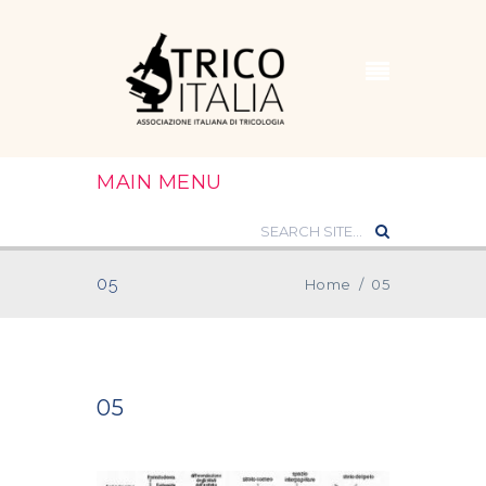
MAIN MENU
05
Home
/
05
05