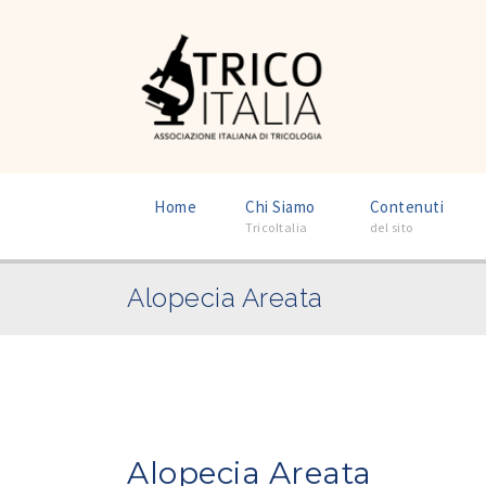
–
–
Home
Chi Siamo
Contenuti
TricoItalia
del sito
Alopecia Areata
Alopecia Areata