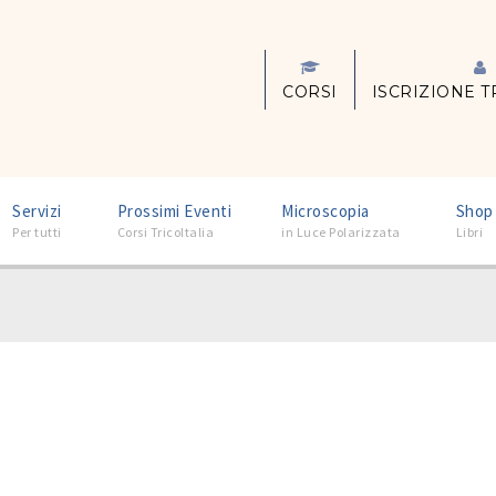
CORSI
ISCRIZIONE T
–
–
–
Servizi
Prossimi Eventi
Microscopia
Shop
Per tutti
Corsi TricoItalia
in Luce Polarizzata
Libri