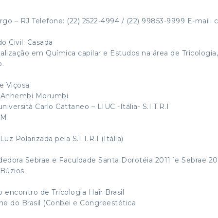
rgo – RJ Telefone: (22) 2522-4994 / (22) 99853-9999 E-mail: 
 Civil: Casada
cialização em Química capilar e Estudos na área de Tricologia
o.
e Viçosa
r= Anhembi Morumbi
niversità Carlo Cattaneo – LIUC -Itália- S.I.T.R.I
VM
 Polarizada pela S.I.T.R.I (Itália)
dora Sebrae e Faculdade Santa Dorotéia 2011´e Sebrae 20
Búzios.
 encontro de Tricologia Hair Brasil
ne do Brasil (Conbei e Congreestética