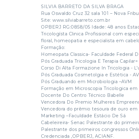
SILVIA BARRETO DA SILVA BRAGA
Rua Oswaldo Cruz 32 sala 101 – Nova Fribu
Site: www.silviabarreto.com.br
OPBERJ RG:0858/05 Idade: 48 anos Estado
Tricologísta Clinica Profissional com espe
floral, homeopatia e especialista em cabel
Formação:
Homeopata Classica- Faculdade Federal D
Pós Graduada Tricologia E Terapia Capila
Corso Di Alta Formazione In Tricologia - L’u
Pós Graduada Cosmetolgia e Estética - A
Pós Graduando em Microbiologia –AVM
Formação em Microscopia Tricologica em Luz
Docente Do Centro Técnico Babelle
Vencedora Do Premio Mulheres Empreende
Vencedora do prêmio tesoura de ouro em 
Marketing –Faculdade Estácio De Sá
Cabeleireira- Senac Palestrante do primeiro
Palestrante dos primeiros congressos Onli
Credenciada ,OPBERJ, ACIANF.