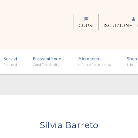
CORSI
ISCRIZIONE T
–
–
–
Servizi
Prossimi Eventi
Microscopia
Shop
Per tutti
Corsi TricoItalia
in Luce Polarizzata
Libri
Silvia Barreto