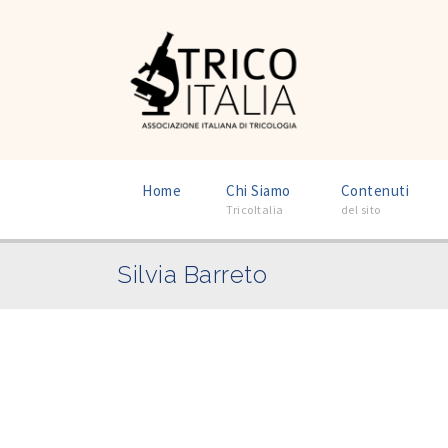
–
–
Home
Chi Siamo
Contenuti
TricoItalia
del sito
Silvia Barreto