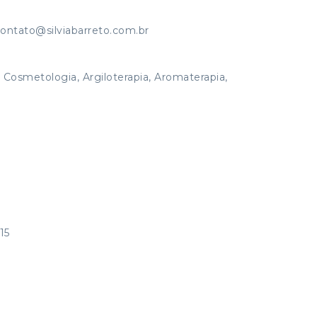
contato@silviabarreto.com.br
, Cosmetologia, Argiloterapia, Aromaterapia,
15