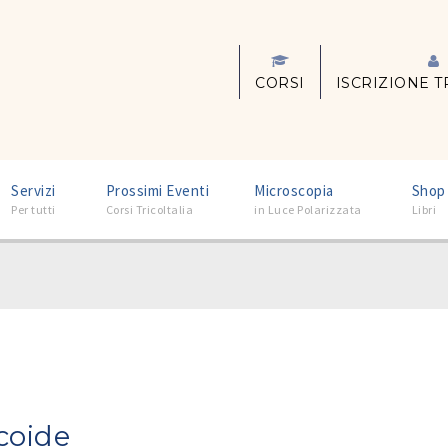
CORSI
ISCRIZIONE T
–
–
–
Servizi
Prossimi Eventi
Microscopia
Shop
Per tutti
Corsi TricoItalia
in Luce Polarizzata
Libri
coide