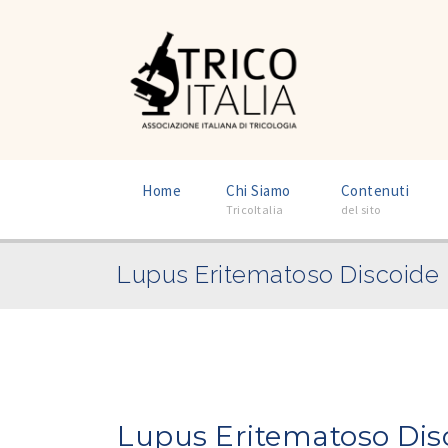
–
–
Home
Chi Siamo
Contenuti
TricoItalia
del sito
Lupus Eritematoso Discoide
Lupus Eritematoso Dis