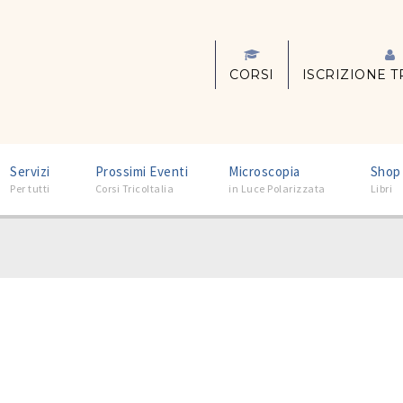
CORSI
ISCRIZIONE T
–
–
–
Servizi
Prossimi Eventi
Microscopia
Shop
Per tutti
Corsi TricoItalia
in Luce Polarizzata
Libri