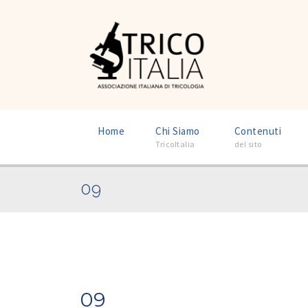
–
–
Home
Chi Siamo
Contenuti
TricoItalia
del sito
09
09